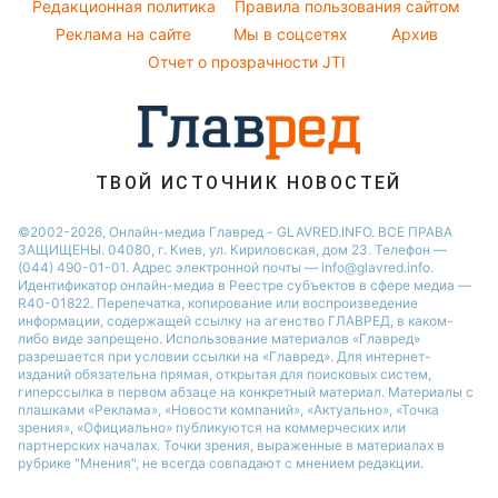
Комнатные растения
Редакционная политика
Правила пользования сайтом
Новости Ровно
Реклама на сайте
Мы в соцсетях
Архив
Авто
Новости Запорожья
Отчет о прозрачности JTI
ТВОЙ ИСТОЧНИК НОВОСТЕЙ
©2002-2026, Онлайн-медиа Главред - GLAVRED.INFO. ВСЕ ПРАВА
ЗАЩИЩЕНЫ. 04080, г. Киев, ул. Кириловская, дом 23. Телефон —
(044) 490-01-01. Адрес электронной почты — info@glavred.info.
Идентификатор онлайн-медиа в Реестре cубъектов в сфере медиа —
R40-01822.
Перепечатка, копирование или воспроизведение
информации, содержащей ссылку на агенство ГЛАВРЕД, в каком-
либо виде запрещено. Использование материалов «Главред»
разрешается при условии ссылки на «Главред». Для интернет-
изданий обязательна прямая, открытая для поисковых систем,
гиперссылка в первом абзаце на конкретный материал. Материалы с
плашками «Реклама», «Новости компаний», «Актуально», «Точка
зрения», «Официально» публикуются на коммерческих или
партнерских началах. Точки зрения, выраженные в материалах в
рубрике "Мнения", не всегда совпадают с мнением редакции.