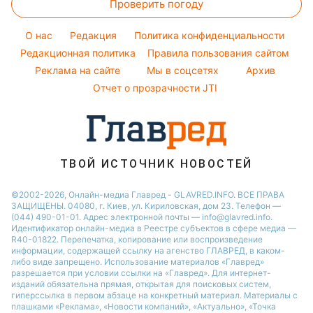
Проверить погоду
Магнитные бури
Комнатные растения
Елена Зеленская
Курс валют
Погода на сегодня
Ани Лорак
O нас
Редакция
Политика конфиденциальности
Погода на завтра
Редакционная политика
Правила пользования сайтом
Кейт Миддлтон
Реклама на сайте
Мы в соцсетях
Архив
Пылевая буря
Алла Пугачева
Отчет о прозрачности JTI
ТВОЙ ИСТОЧНИК НОВОСТЕЙ
©2002-2026, Онлайн-медиа Главред - GLAVRED.INFO. ВСЕ ПРАВА
ЗАЩИЩЕНЫ. 04080, г. Киев, ул. Кириловская, дом 23. Телефон —
(044) 490-01-01. Адрес электронной почты — info@glavred.info.
Идентификатор онлайн-медиа в Реестре cубъектов в сфере медиа —
R40-01822.
Перепечатка, копирование или воспроизведение
информации, содержащей ссылку на агенство ГЛАВРЕД, в каком-
либо виде запрещено. Использование материалов «Главред»
разрешается при условии ссылки на «Главред». Для интернет-
изданий обязательна прямая, открытая для поисковых систем,
гиперссылка в первом абзаце на конкретный материал. Материалы с
плашками «Реклама», «Новости компаний», «Актуально», «Точка