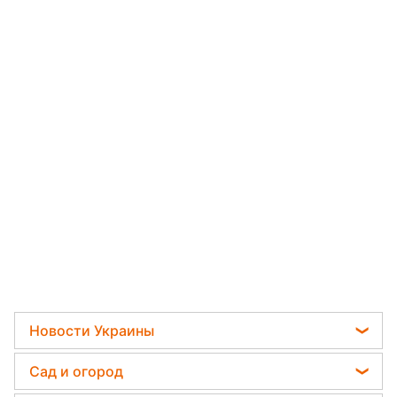
Новости Украины
Пенсии в Украине
Сад и огород
Мобилизация