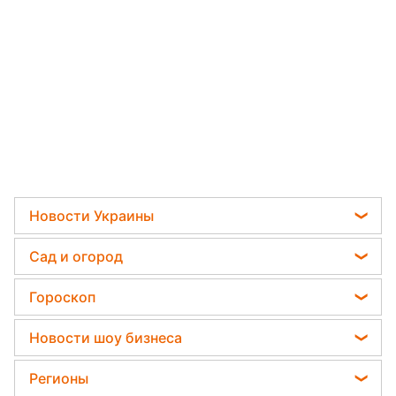
Новости Украины
Телеграм новости Украины
Сад и огород
Пенсии в Украине
Садовод назвал самое эффективное средство
Гороскоп
Мобилизация
против сорняков
Гороскоп на завтра
Политика
Новости шоу бизнеса
Какая ошибка при поливе растений может их
Гороскоп Таро
убить
Отключения света
Виталий Козловский
Регионы
Гороскоп на неделю
Дачники раскрыли секрет защиты от