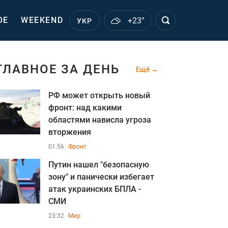
ОЕ
WEEKEND
+23°
УКР
ГЛАВНОЕ ЗА ДЕНЬ
Ещё
РФ может открыть новый
фронт: над какими
областями нависла угроза
вторжения
01:56
Фронт
Путин нашел "безопасную
зону" и панически избегает
атак украинских БПЛА -
СМИ
23:32
Мир