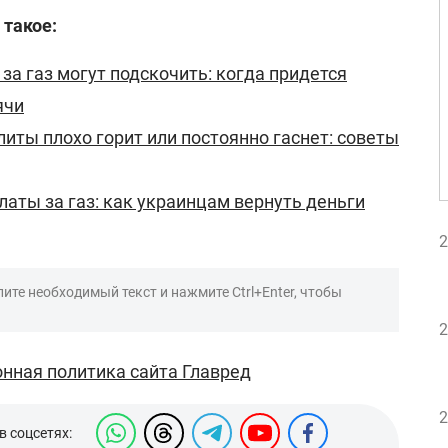
 такое:
за газ могут подскочить: когда придется
ячи
плиты плохо горит или постоянно гаснет: советы
аты за газ: как украинцам вернуть деньги
2
ите необходимый текст и нажмите Ctrl+Enter, чтобы
2
нная политика сайта Главред
2
в соцсетях: