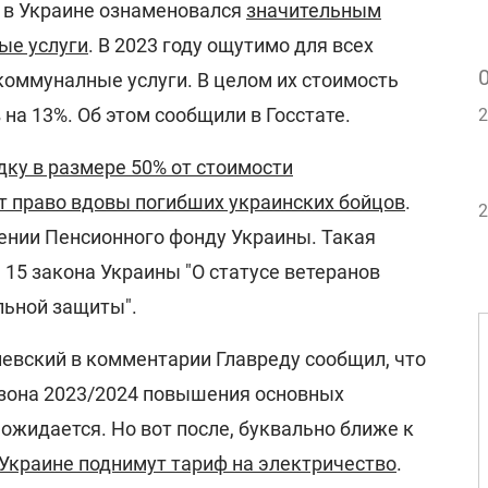
 в Украине ознаменовался
значительным
ые услуги
. В 2023 году ощутимо для всех
коммуналные услуги. В целом их стоимость
 на 13%. Об этом сообщили в Госстате.
2
дку в размере 50% от стоимости
 право вдовы погибших украинских бойцов
.
2
щении Пенсионного фонду Украины. Такая
 15 закона Украины "О статусе ветеранов
льной защиты".
левский в комментарии Главреду сообщил, что
езона 2023/2024 повышения основных
ожидается. Но вот после, буквально ближе к
 Украине поднимут тариф на электричество
.