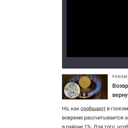
РЕКОМ
Возвр
верну
Но, как
сообщают
в госком
вовремя рассчитывается з
в районе 1%. Для того, чт