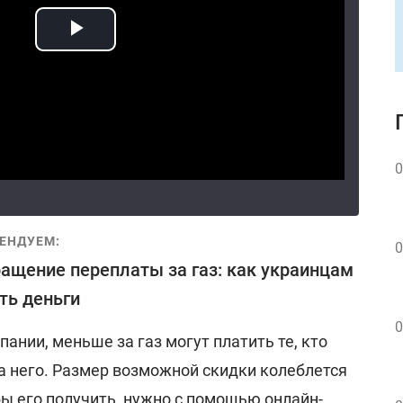
0
ЕНДУЕМ:
0
ащение переплаты за газ: как украинцам
ть деньги
0
пании, меньше за газ могут платить те, кто
а него. Размер возможной скидки колеблется
обы его получить, нужно с помощью онлайн-