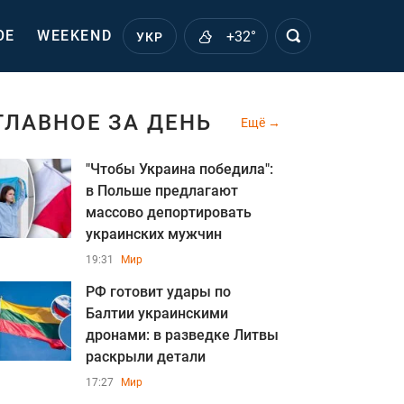
ОЕ
WEEKEND
+32°
УКР
ГЛАВНОЕ ЗА ДЕНЬ
Ещё
"Чтобы Украина победила":
в Польше предлагают
массово депортировать
украинских мужчин
19:31
Мир
РФ готовит удары по
Балтии украинскими
дронами: в разведке Литвы
раскрыли детали
17:27
Мир