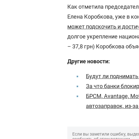
Как отметила председател
Елена Коробкова, уже в к
может подскочить и достич
долгое укрепление национа
– 37,8 грн) Коробкова объ
Другие новости:
Будут ли поднимать
За что банки блокир
БРСМ, Avantage, Mot
автозаправок, из-з
Если вы заметили ошибку, выдел