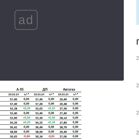
ad
2
2
2
2