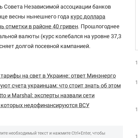
ь Совета Независимой ассоциации банков
онце весны нынешнего года
курс доллара
ь отметки в районе 40 гривен
. Прошлогоднее
льной валюты (курс колебался на уровне 37,3
ясняет долгой посевной кампанией.
1
 тарифы на свет в Украине: ответ Минэнерго
1
уют счета украинцам: что стоит знать об этом
to и Marshal: эксперты назвали сети
а которых недофинансируются ВСУ
1
ите необходимый текст и нажмите Ctrl+Enter, чтобы
1