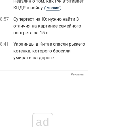
Невзлин о том, как РФ втягивает
КНДР в войну
мнение
8:57
Супертест на IQ: нужно найти 3
отличия на картинке семейного
портрета за 15 с
8:41
Украинцы в Китае спасли рыжего
котенка, которого бросили
умирать на дороге
Реклама
ad