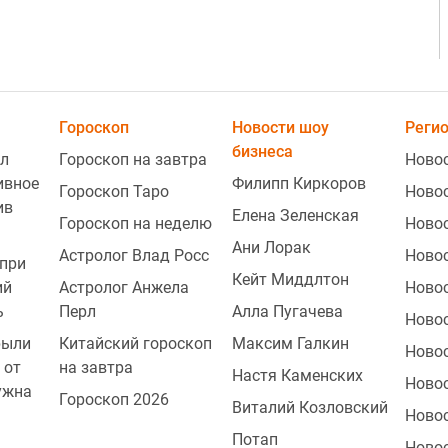
Гороскоп
Новости шоу
Реги
бизнеса
л
Гороскоп на завтра
Ново
ивное
Филипп Киркоров
Гороскоп Таро
Ново
ив
Елена Зеленская
Гороскоп на неделю
Ново
Ани Лорак
Астролог Влад Росс
Ново
при
Кейт Миддлтон
ий
Астролог Анжела
Ново
2
ь
Перл
Алла Пугачева
Ново
рыли
Китайский гороскоп
Максим Галкин
Новос
 от
на завтра
Настя Каменских
2
Ново
ужна
Гороскоп 2026
Виталий Козловский
Ново
Потап
Ново