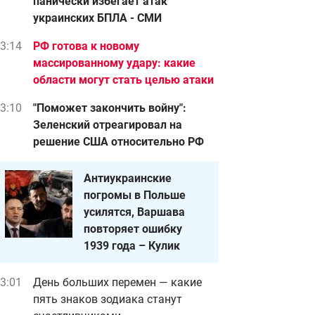
панически избегает атак
украинских БПЛА - СМИ
3:14
РФ готова к новому
массированному удару: какие
области могут стать целью атаки
3:10
"Поможет закончить войну":
Зеленский отреагировал на
решение США относительно РФ
Антиукраинские
погромы в Польше
усилятся, Варшава
повторяет ошибку
1939 года – Кулик
3:01
День больших перемен — какие
пять знаков зодиака станут