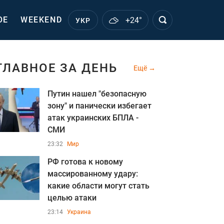
ОЕ
WEEKEND
+24°
УКР
ГЛАВНОЕ ЗА ДЕНЬ
Ещё
Путин нашел "безопасную
зону" и панически избегает
атак украинских БПЛА -
СМИ
23:32
Мир
РФ готова к новому
массированному удару:
какие области могут стать
целью атаки
23:14
Украина