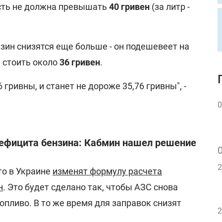
ость не должна превышать
40 гривен
(за литр -
нзин снизятся еще больше - он подешевеет на
н стоить около
36 гривен
.
 гривны, и станет не дороже 35,76 гривны", -
0
дефицита бензина: Кабмин нашел решение
2
то в Украине
изменят формулу расчета
н
. Это будет сделано так, чтобы АЗС снова
опливо. В то же время для заправок снизят
2