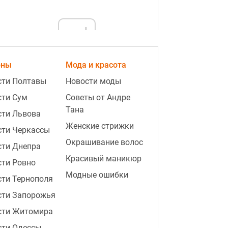
ad
оны
Мода и красота
сти Полтавы
Новости моды
сти Сум
Советы от Андре
Тана
сти Львова
Женские стрижки
сти Черкассы
Окрашивание волос
сти Днепра
2:31
Штраф до 8 500 гривен: за что
Красивый маникюр
могут наказать владельцев собак
сти Ровно
и кошек в августе
Модные ошибки
ти Тернополя
2:07
Не только соль — что предвещает
сти Запорожья
рассыпанная гречка и сахар, и как
сти Житомира
их убрать
сти Одессы