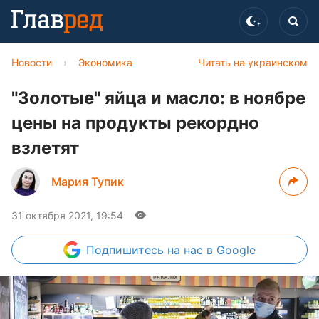
Новости
›
Экономика
Читать на украинском
"Золотые" яйца и масло: в ноябре
цены на продукты рекордно
взлетят
Мария Тупик
31 октября 2021, 19:54
Подпишитесь
на нас в Google