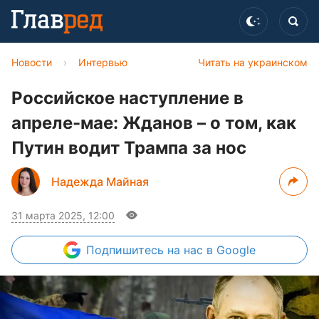
Новости
›
Интервью
Читать на украинском
Российское наступление в
апреле-мае: Жданов – о том, как
Путин водит Трампа за нос
Надежда Майная
31 марта 2025, 12:00
Подпишитесь
на нас в Google