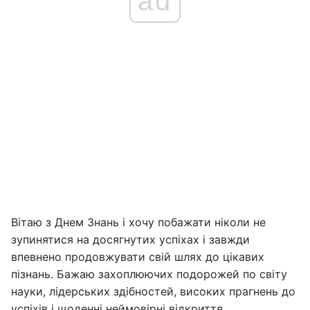
ad
Вітаю з Днем Знань і хочу побажати ніколи не
зупинятися на досягнутих успіхах і завжди
впевнено продовжувати свій шлях до цікавих
пізнань. Бажаю захоплюючих подорожей по світу
науки, лідерських здібностей, високих прагнень до
успіхів і щоденні неймовірні відкриття.