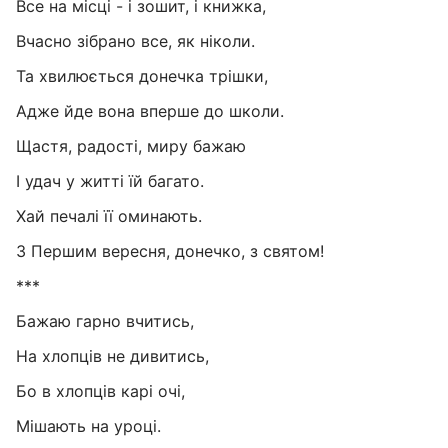
Все на місці - і зошит, і книжка,
Вчасно зібрано все, як ніколи.
Та хвилюється донечка трішки,
Адже йде вона вперше до школи.
Щастя, радості, миру бажаю
І удач у житті їй багато.
Хай печалі її оминають.
3 Першим вересня, донечко, з святом!
***
Бажаю гарно вчитись,
На хлопців не дивитись,
Бо в хлопців карі очі,
Мішають на уроці.