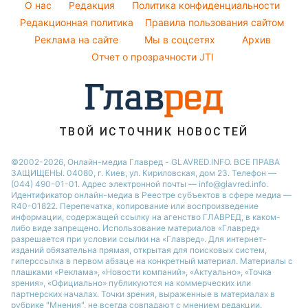
O нас
Редакция
Политика конфиденциальности
Напитки
Погода на завтра
Редакционная политика
Правила пользования сайтом
Праздничное меню
Реклама на сайте
Мы в соцсетях
Архив
Пылевая буря
Отчет о прозрачности JTI
ТВОЙ ИСТОЧНИК НОВОСТЕЙ
©2002-2026, Онлайн-медиа Главред - GLAVRED.INFO. ВСЕ ПРАВА
ЗАЩИЩЕНЫ. 04080, г. Киев, ул. Кириловская, дом 23. Телефон —
(044) 490-01-01. Адрес электронной почты — info@glavred.info.
Идентификатор онлайн-медиа в Реестре cубъектов в сфере медиа —
R40-01822.
Перепечатка, копирование или воспроизведение
информации, содержащей ссылку на агенство ГЛАВРЕД, в каком-
либо виде запрещено. Использование материалов «Главред»
разрешается при условии ссылки на «Главред». Для интернет-
изданий обязательна прямая, открытая для поисковых систем,
гиперссылка в первом абзаце на конкретный материал. Материалы с
плашками «Реклама», «Новости компаний», «Актуально», «Точка
зрения», «Официально» публикуются на коммерческих или
партнерских началах. Точки зрения, выраженные в материалах в
рубрике "Мнения", не всегда совпадают с мнением редакции.