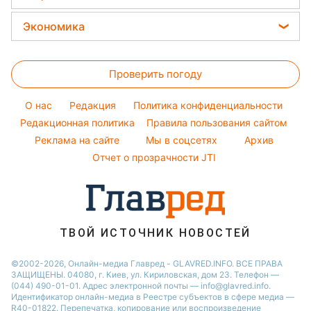
Уборка
Потап
Новости Ровно
Тесты по картинке
Женские стрижки
Закуски
Авто
Экономика
София Ротару
Новости Запорожья
Оптические иллюзии
Окрашивание волос
Салаты
Стирка
Ольга Сумская
Новости Львова
Цены на продукты
Народные приметы
Простые блюда
Филипп Киркоров
Проверить погоду
Денежная помощь
Все о шоу-бизнесе
Легкие десерты
Елена Зеленская
Тарифы
O нас
Редакция
Политика конфиденциальности
Напитки
Ани Лорак
Курс валют
Редакционная политика
Правила пользования сайтом
Праздничное меню
Реклама на сайте
Мы в соцсетях
Архив
Отчет о прозрачности JTI
ТВОЙ ИСТОЧНИК НОВОСТЕЙ
©2002-2026, Онлайн-медиа Главред - GLAVRED.INFO. ВСЕ ПРАВА
ЗАЩИЩЕНЫ. 04080, г. Киев, ул. Кириловская, дом 23. Телефон —
(044) 490-01-01. Адрес электронной почты — info@glavred.info.
Идентификатор онлайн-медиа в Реестре cубъектов в сфере медиа —
R40-01822.
Перепечатка, копирование или воспроизведение