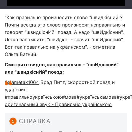
"Как правильно произносить слово "швидкісний"?
Почти всегда это слово произносят неправильно и
говорят "швидкіснИй" поезд. А надо "швИдкісний".
Легко запомнить: "швИдко" - значит "швИдкісний".
Вот так правильно на украинском", - отметила
Ольга Багний.
Смотрите видео, как правильно - "швИдкісний"
или "швидкіснИй" поезд:
@sametak1064
Брэд Питт, скоростной поезд и
ударение
#правильноукраїнською
#мова
#українськамова
#украї
оригинальный звук - Правильно українською
СПРАВКА