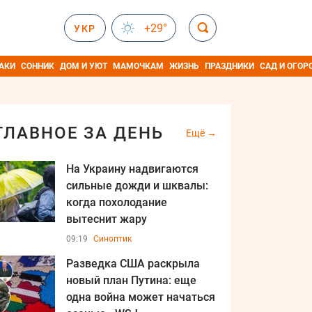
+29°
УКР
АКИ
СОННИК
ДОМ И УЮТ
МАМОЧКАМ
ЖИЗНЬ
ПРАЗДНИКИ
САД И ОГОР
ГЛАВНОЕ ЗА ДЕНЬ
Ещё
На Украину надвигаются
сильные дожди и шквалы:
когда похолодание
вытеснит жару
09:19
Синоптик
Разведка США раскрыла
новый план Путина: еще
одна война может начаться