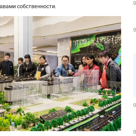
0
авами собственности.
0
0
0