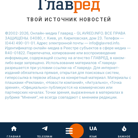
Виталий Козловский
Потап
ТВОЙ ИСТОЧНИК НОВОСТЕЙ
©2002-2026, Онлайн-медиа Главред - GLAVRED.INFO. ВСЕ ПРАВА
ЗАЩИЩЕНЫ. 04080, г. Киев, ул. Кириловская, дом 23. Телефон —
(044) 490-01-01. Адрес электронной почты — info@glavred.info.
Идентификатор онлайн-медиа в Реестре cубъектов в сфере медиа —
R40-01822.
Перепечатка, копирование или воспроизведение
информации, содержащей ссылку на агенство ГЛАВРЕД, в каком-
либо виде запрещено. Использование материалов «Главред»
разрешается при условии ссылки на «Главред». Для интернет-
изданий обязательна прямая, открытая для поисковых систем,
гиперссылка в первом абзаце на конкретный материал. Материалы с
плашками «Реклама», «Новости компаний», «Актуально», «Точка
зрения», «Официально» публикуются на коммерческих или
партнерских началах. Точки зрения, выраженные в материалах в
рубрике "Мнения", не всегда совпадают с мнением редакции.
ГЛАВНАЯ
TELEGRAM
ЯЗЫК
ВАЖНОЕ