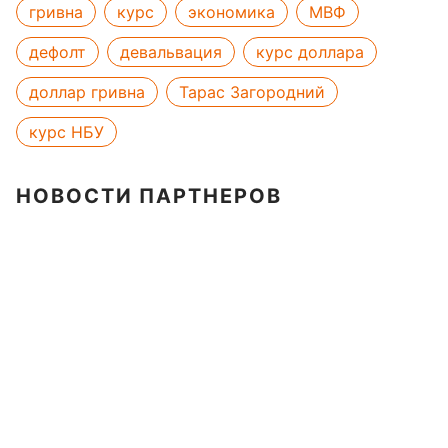
гривна
курс
экономика
МВФ
дефолт
девальвация
курс доллара
доллар гривна
Тарас Загородний
курс НБУ
НОВОСТИ ПАРТНЕРОВ