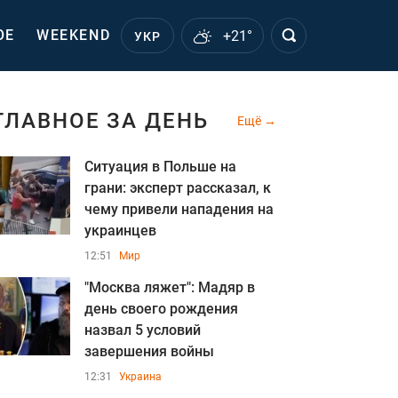
ОЕ
WEEKEND
+21°
УКР
ГЛАВНОЕ ЗА ДЕНЬ
Ещё
Ситуация в Польше на
грани: эксперт рассказал, к
чему привели нападения на
украинцев
12:51
Мир
"Москва ляжет": Мадяр в
день своего рождения
назва л 5 условий
завершения войны
12:31
Украина