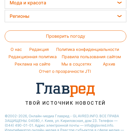
Прогноз погоды
Стирка
Мода и красота
Тарифы
Алла Пугачева
Магнитные бури
Комнатные растения
Женские стрижки
Курс валют
Регионы
Максим Галкин
Погода на сегодня
Окрашивание волос
Настя Каменских
Новости Харькова
Погода на завтра
Красивый маникюр
Проверить погоду
Новости Полтавы
Пылевая буря
Модные ошибки
Новости Сум
O нас
Редакция
Политика конфиденциальности
Новости моды
Новости Львова
Редакционная политика
Правила пользования сайтом
Советы от Андре Тана
Реклама на сайте
Мы в соцсетях
Архив
Новости Черкассы
Отчет о прозрачности JTI
Новости Днепра
Новости Ровно
Новости Тернополя
Новости Запорожья
ТВОЙ ИСТОЧНИК НОВОСТЕЙ
Новости Житомира
©2002-2026, Онлайн-медиа Главред - GLAVRED.INFO. ВСЕ ПРАВА
ЗАЩИЩЕНЫ. 04080, г. Киев, ул. Кириловская, дом 23. Телефон —
Новости Одессы
(044) 490-01-01. Адрес электронной почты — info@glavred.info.
Идентификатор онлайн-медиа в Реестре cубъектов в сфере медиа —