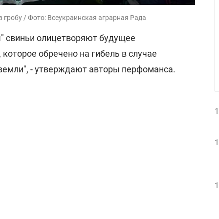
 гробу / Фото: Всеукраинская аграрная Рада
" свиньи олицетворяют будущее
 которое обречено на гибель в случае
земли", - утверждают авторы перфоманса.
1
1
1