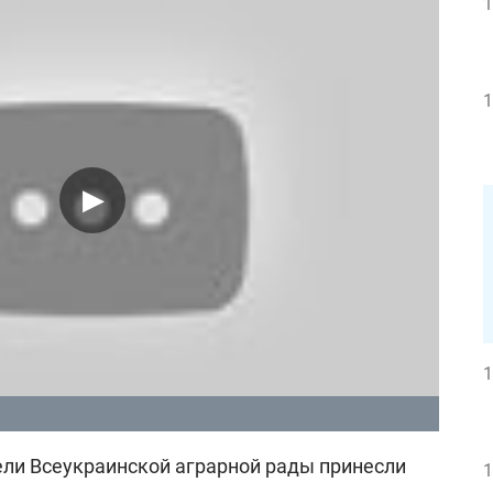
1
1
1
ли Всеукраинской аграрной рады принесли
1