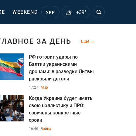
ОЕ
WEEKEND
+39°
УКР
ГЛАВНОЕ ЗА ДЕНЬ
Ещё
РФ готовит удары по
Балтии украинскими
дронами: в разведке Литвы
раскрыли детали
17:27
Мир
Когда Украина будет иметь
свою баллистику и ПРО:
озвучены конкретные
сроки
16:46
Война