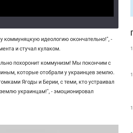
у коммуняцкую идеологию окончательно!", -
мента и стучал кулаком.
1
ельно похоронит коммунизм! Мы покончим с
иным, которые отобрали у украинцев землю.
1
омками Ягоды и Берии, с теми, кто устраивал
землю украинцам!", - эмоционировал
1