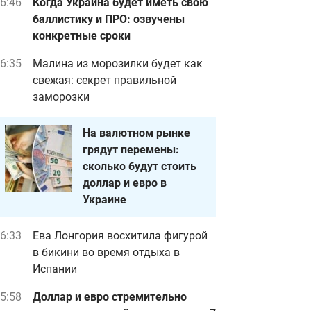
6:46
Когда Украина будет иметь свою
баллистику и ПРО: озвучены
конкретные сроки
6:35
Малина из морозилки будет как
свежая: секрет правильной
заморозки
На валютном рынке
грядут перемены:
сколько будут стоить
доллар и евро в
Украине
6:33
Ева Лонгория восхитила фигурой
в бикини во время отдыха в
Испании
5:58
Доллар и евро стремительно