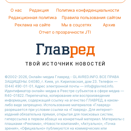
Кейт Миддлтон
Курс валют
Погода на сегодня
Алла Пугачева
O нас
Редакция
Политика конфиденциальности
Погода на завтра
Редакционная политика
Правила пользования сайтом
Максим Галкин
Реклама на сайте
Мы в соцсетях
Архив
Пылевая буря
Настя Каменских
Отчет о прозрачности JTI
ТВОЙ ИСТОЧНИК НОВОСТЕЙ
©2002-2026, Онлайн-медиа Главред - GLAVRED.INFO. ВСЕ ПРАВА
ЗАЩИЩЕНЫ. 04080, г. Киев, ул. Кириловская, дом 23. Телефон —
(044) 490-01-01. Адрес электронной почты — info@glavred.info.
Идентификатор онлайн-медиа в Реестре cубъектов в сфере медиа —
R40-01822.
Перепечатка, копирование или воспроизведение
информации, содержащей ссылку на агенство ГЛАВРЕД, в каком-
либо виде запрещено. Использование материалов «Главред»
разрешается при условии ссылки на «Главред». Для интернет-
изданий обязательна прямая, открытая для поисковых систем,
гиперссылка в первом абзаце на конкретный материал. Материалы с
плашками «Реклама», «Новости компаний», «Актуально», «Точка
зрения», «Официально» публикуются на коммерческих или