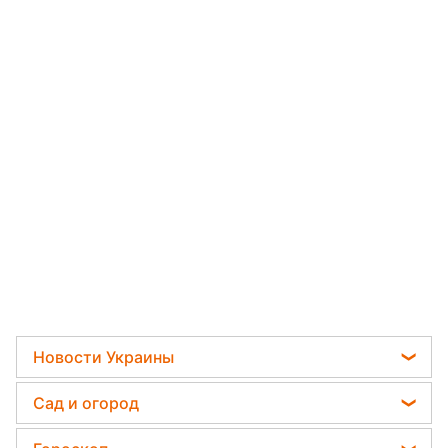
Новости Украины
Пенсии в Украине
Сад и огород
Мобилизация
Садовод назвал самое эффективное средство