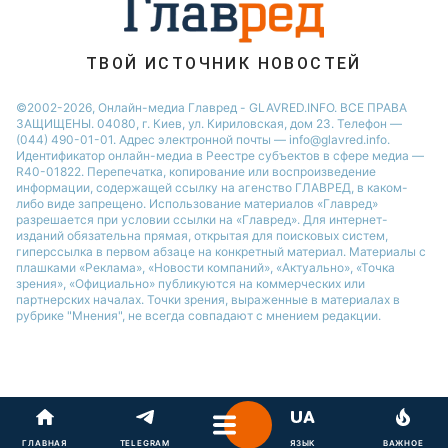
ТВОЙ ИСТОЧНИК НОВОСТЕЙ
©2002-2026, Онлайн-медиа Главред - GLAVRED.INFO. ВСЕ ПРАВА
ЗАЩИЩЕНЫ. 04080, г. Киев, ул. Кириловская, дом 23. Телефон —
(044) 490-01-01. Адрес электронной почты — info@glavred.info.
Идентификатор онлайн-медиа в Реестре cубъектов в сфере медиа —
R40-01822.
Перепечатка, копирование или воспроизведение
информации, содержащей ссылку на агенство ГЛАВРЕД, в каком-
либо виде запрещено. Использование материалов «Главред»
разрешается при условии ссылки на «Главред». Для интернет-
изданий обязательна прямая, открытая для поисковых систем,
гиперссылка в первом абзаце на конкретный материал. Материалы с
плашками «Реклама», «Новости компаний», «Актуально», «Точка
зрения», «Официально» публикуются на коммерческих или
партнерских началах. Точки зрения, выраженные в материалах в
рубрике "Мнения", не всегда совпадают с мнением редакции.
ГЛАВНАЯ
TELEGRAM
ЯЗЫК
ВАЖНОЕ