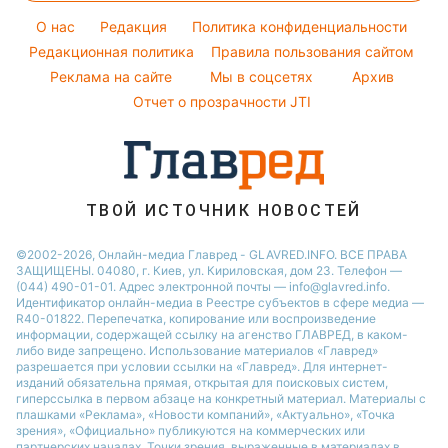
Авто
Филипп Киркоров
Тарифы
O нас
Редакция
Политика конфиденциальности
Комнатные растения
Елена Зеленская
Курс валют
Редакционная политика
Правила пользования сайтом
Реклама на сайте
Мы в соцсетях
Архив
Отчет о прозрачности JTI
ТВОЙ ИСТОЧНИК НОВОСТЕЙ
©2002-2026, Онлайн-медиа Главред - GLAVRED.INFO. ВСЕ ПРАВА
ЗАЩИЩЕНЫ. 04080, г. Киев, ул. Кириловская, дом 23. Телефон —
(044) 490-01-01. Адрес электронной почты — info@glavred.info.
Идентификатор онлайн-медиа в Реестре cубъектов в сфере медиа —
R40-01822.
Перепечатка, копирование или воспроизведение
информации, содержащей ссылку на агенство ГЛАВРЕД, в каком-
либо виде запрещено. Использование материалов «Главред»
разрешается при условии ссылки на «Главред». Для интернет-
изданий обязательна прямая, открытая для поисковых систем,
гиперссылка в первом абзаце на конкретный материал. Материалы с
плашками «Реклама», «Новости компаний», «Актуально», «Точка
зрения», «Официально» публикуются на коммерческих или
партнерских началах. Точки зрения, выраженные в материалах в