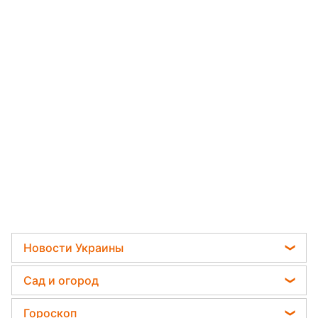
Новости Украины
Телеграм новости Украины
Сад и огород
Пенсии в Украине
Садовод назвал самое эффективное средство
Гороскоп