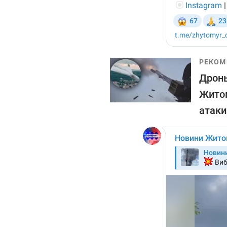
РЕКОМ
Дроны
Житом
атаки