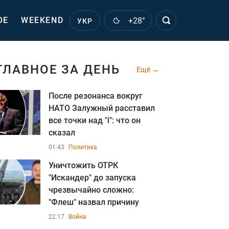
ОЕ
WEEKEND
+28°
УКР
ГЛАВНОЕ ЗА ДЕНЬ
Ещё
После резонанса вокруг
НАТО Залужный расставил
все точки над "i": что он
сказал
01:43
Политика
Уничтожить ОТРК
"Искандер" до запуска
чрезвычайно сложно:
"Флеш" назвал причину
22:17
Война