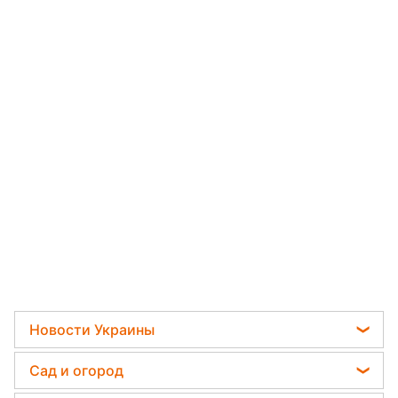
Новости Украины
Телеграм новости Украины
Сад и огород
Пенсии в Украине