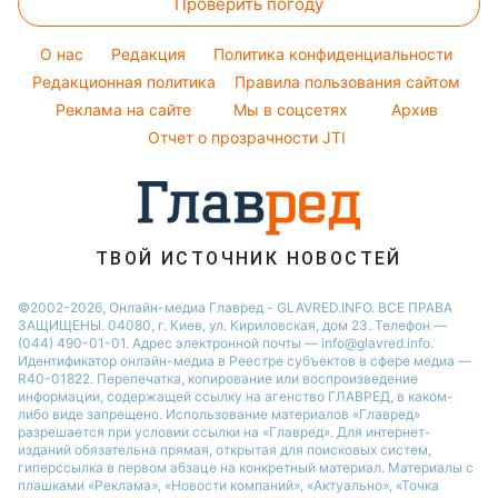
Проверить погоду
Денежная помощь
Комнатные растения
Алла Пугачева
Новости Полтавы
Простые блюда
Тарифы
Максим Галкин
O нас
Редакция
Политика конфиденциальности
Легкие десерты
Курс валют
Редакционная политика
Правила пользования сайтом
Настя Каменских
Напитки
Реклама на сайте
Мы в соцсетях
Архив
Виталий Козловский
Отчет о прозрачности JTI
ТВОЙ ИСТОЧНИК НОВОСТЕЙ
©2002-2026, Онлайн-медиа Главред - GLAVRED.INFO. ВСЕ ПРАВА
ЗАЩИЩЕНЫ. 04080, г. Киев, ул. Кириловская, дом 23. Телефон —
(044) 490-01-01. Адрес электронной почты — info@glavred.info.
Идентификатор онлайн-медиа в Реестре cубъектов в сфере медиа —
R40-01822.
Перепечатка, копирование или воспроизведение
информации, содержащей ссылку на агенство ГЛАВРЕД, в каком-
либо виде запрещено. Использование материалов «Главред»
разрешается при условии ссылки на «Главред». Для интернет-
изданий обязательна прямая, открытая для поисковых систем,
гиперссылка в первом абзаце на конкретный материал. Материалы с
плашками «Реклама», «Новости компаний», «Актуально», «Точка