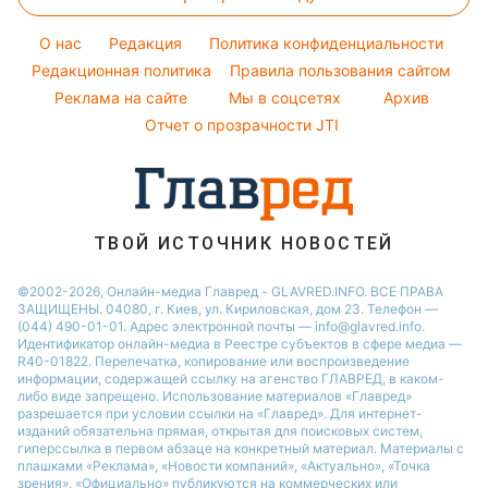
Окрашивание волос
Настя Каменских
Легкие десерты
Новости Тернополя
Оптические иллюзии
Красивый маникюр
Виталий Козловский
O нас
Редакция
Политика конфиденциальности
Напитки
Новости Житомира
Народные приметы
Редакционная политика
Правила пользования сайтом
Потап
Праздничное меню
Новости Одессы
Реклама на сайте
Мы в соцсетях
Архив
Все о шоу-бизнесе
София Ротару
Новости Харькова
Отчет о прозрачности JTI
Новости Полтавы
ТВОЙ ИСТОЧНИК НОВОСТЕЙ
©2002-2026, Онлайн-медиа Главред - GLAVRED.INFO. ВСЕ ПРАВА
ЗАЩИЩЕНЫ. 04080, г. Киев, ул. Кириловская, дом 23. Телефон —
(044) 490-01-01. Адрес электронной почты — info@glavred.info.
Идентификатор онлайн-медиа в Реестре cубъектов в сфере медиа —
R40-01822.
Перепечатка, копирование или воспроизведение
информации, содержащей ссылку на агенство ГЛАВРЕД, в каком-
либо виде запрещено. Использование материалов «Главред»
разрешается при условии ссылки на «Главред». Для интернет-
изданий обязательна прямая, открытая для поисковых систем,
гиперссылка в первом абзаце на конкретный материал. Материалы с
плашками «Реклама», «Новости компаний», «Актуально», «Точка
зрения», «Официально» публикуются на коммерческих или