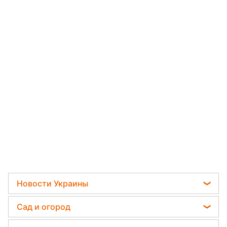
Новости Украины
Телеграм новости Украины
Сад и огород
Пенсии в Украине