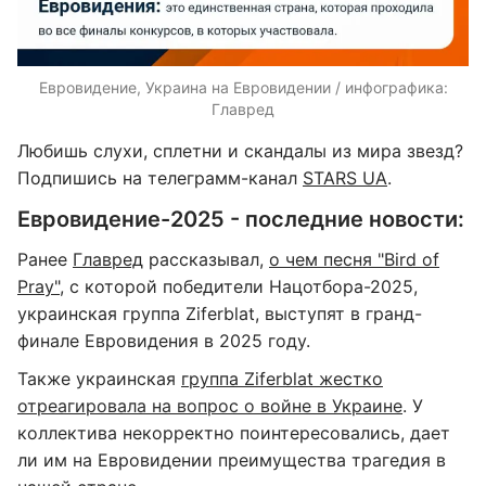
Евровидение, Украина на Евровидении / инфографика:
Главред
Любишь слухи, сплетни и скандалы из мира звезд?
Подпишись на телеграмм-канал
STARS UA
.
Евровидение-2025 - последние новости:
Ранее
Главред
рассказывал,
о чем песня "Bird of
Pray"
, с которой победители Нацотбора-2025,
украинская группа Ziferblat, выступят в гранд-
финале Евровидения в 2025 году.
Также украинская
группа Ziferblat жестко
отреагировала на вопрос о войне в Украине
. У
коллектива некорректно поинтересовались, дает
ли им на Евровидении преимущества трагедия в