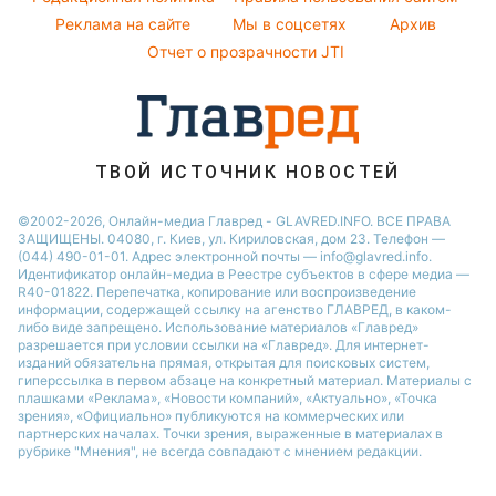
Виталий Козловский
Советы от Андре Тана
Реклама на сайте
Мы в соцсетях
Архив
Все о шоу-бизнесе
Новости Житомира
Потап
Отчет о прозрачности JTI
Новости Ровно
Новости Одессы
Новости Запорожья
ТВОЙ ИСТОЧНИК НОВОСТЕЙ
©2002-2026, Онлайн-медиа Главред - GLAVRED.INFO. ВСЕ ПРАВА
ЗАЩИЩЕНЫ. 04080, г. Киев, ул. Кириловская, дом 23. Телефон —
(044) 490-01-01. Адрес электронной почты — info@glavred.info.
Идентификатор онлайн-медиа в Реестре cубъектов в сфере медиа —
R40-01822.
Перепечатка, копирование или воспроизведение
информации, содержащей ссылку на агенство ГЛАВРЕД, в каком-
либо виде запрещено. Использование материалов «Главред»
разрешается при условии ссылки на «Главред». Для интернет-
изданий обязательна прямая, открытая для поисковых систем,
гиперссылка в первом абзаце на конкретный материал. Материалы с
плашками «Реклама», «Новости компаний», «Актуально», «Точка
зрения», «Официально» публикуются на коммерческих или
партнерских началах. Точки зрения, выраженные в материалах в
рубрике "Мнения", не всегда совпадают с мнением редакции.