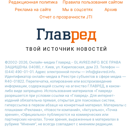
Комнатные растения
Редакционная политика
Правила пользования сайтом
Новости Ровно
Реклама на сайте
Мы в соцсетях
Архив
Авто
Новости Запорожья
Отчет о прозрачности JTI
ТВОЙ ИСТОЧНИК НОВОСТЕЙ
©2002-2026, Онлайн-медиа Главред - GLAVRED.INFO. ВСЕ ПРАВА
ЗАЩИЩЕНЫ. 04080, г. Киев, ул. Кириловская, дом 23. Телефон —
(044) 490-01-01. Адрес электронной почты — info@glavred.info.
Идентификатор онлайн-медиа в Реестре cубъектов в сфере медиа —
R40-01822.
Перепечатка, копирование или воспроизведение
информации, содержащей ссылку на агенство ГЛАВРЕД, в каком-
либо виде запрещено. Использование материалов «Главред»
разрешается при условии ссылки на «Главред». Для интернет-
изданий обязательна прямая, открытая для поисковых систем,
гиперссылка в первом абзаце на конкретный материал. Материалы с
плашками «Реклама», «Новости компаний», «Актуально», «Точка
зрения», «Официально» публикуются на коммерческих или
партнерских началах. Точки зрения, выраженные в материалах в
рубрике "Мнения", не всегда совпадают с мнением редакции.