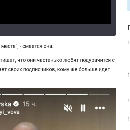
1
месте", - смеется она.
пишет, что они частенько любят подурачится с
ает своих подписчиков, кому же больше идет
1
1
1