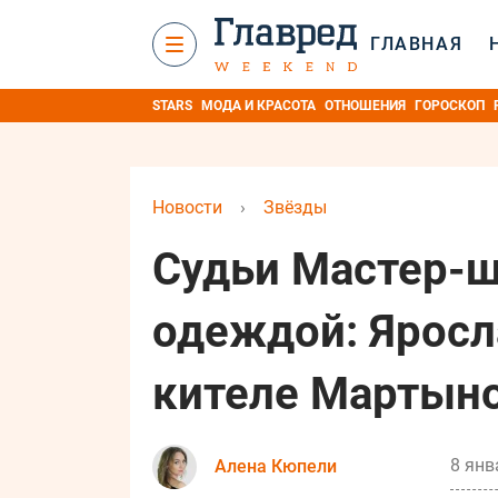
ГЛАВНАЯ
STARS
МОДА И КРАСОТА
ОТНОШЕНИЯ
ГОРОСКОП
Новости
›
Звёзды
Судьи Мастер-
одеждой: Яросл
кителе Мартын
8 янв
Алена Кюпели