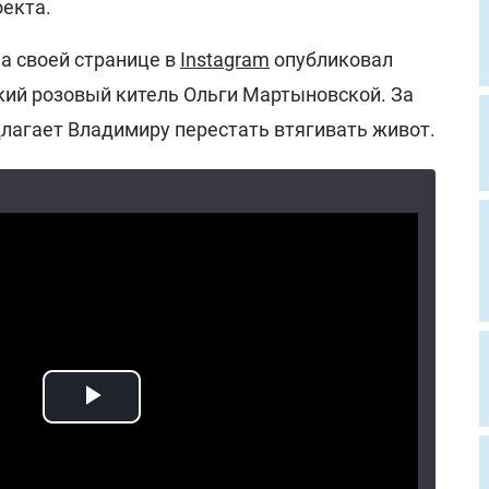
оекта.
на своей странице в
Instagram
опубликовал
ский розовый китель Ольги Мартыновской. За
длагает Владимиру перестать втягивать живот.