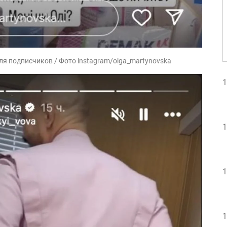
я подписчиков / Фото instagram/olga_martynovska
1
1
1
1