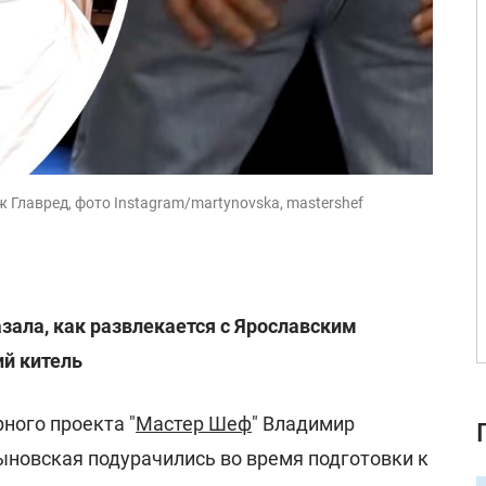
 Главред, фото Instagram/martynovska, mastershef
ала, как развлекается с Ярославским
й китель
ного проекта "
Мастер Шеф
" Владимир
ыновская подурачились во время подготовки к