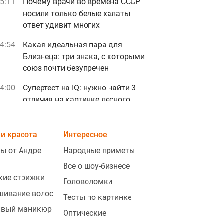
5:11
Почему врачи во времена СССР
носили только белые халаты:
ответ удивит многих
4:54
Какая идеальная пара для
Близнеца: три знака, с которыми
союз почти безупречен
4:00
Супертест на IQ: нужно найти 3
отличия на картинке лесного
ужина за 17 с
и красота
Интересное
Реклама
ы от Андре
Народные приметы
Все о шоу-бизнесе
кие стрижки
Головоломки
шивание волос
Тесты по картинке
ивый маникюр
Оптические