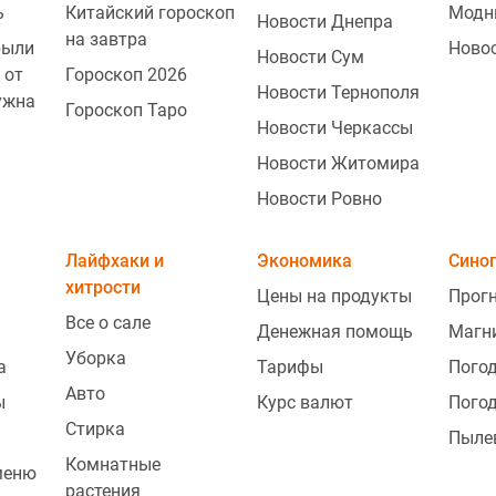
ь
Китайский гороскоп
Модн
Новости Днепра
на завтра
рыли
Ново
Новости Сум
 от
Гороскоп 2026
Новости Тернополя
ужна
Гороскоп Таро
Новости Черкассы
Новости Житомира
Новости Ровно
0
Лайфхаки и
Экономика
Сино
хитрости
Цены на продукты
Прогн
Все о сале
Денежная помощь
Магн
0
Уборка
а
Тарифы
Погод
Авто
ы
Курс валют
Погод
Стирка
Пыле
0
Комнатные
меню
растения