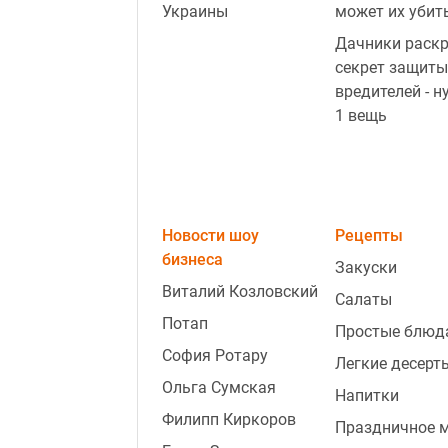
Украины
может их убит
Дачники раск
секрет защиты
вредителей - н
1 вещь
Новости шоу
Рецепты
бизнеса
Закуски
Виталий Козловский
Салаты
Потап
Простые блюд
София Ротару
Легкие десерт
Ольга Сумская
Напитки
Филипп Киркоров
Праздничное 