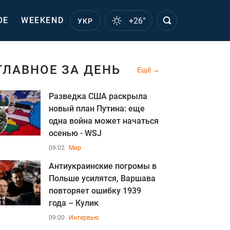
ОЕ
WEEKEND
+26°
УКР
ГЛАВНОЕ ЗА ДЕНЬ
Ещё
Разведка США раскрыла
новый план Путина: еще
одна война может начаться
осенью - WSJ
09:02
Мир
Антиукраинские погромы в
Польше усилятся, Варшава
повторяет ошибку 1939
года – Кулик
09:00
Интервью