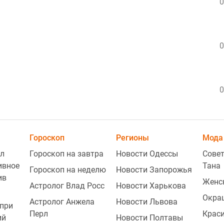
0
0
0
Гороскоп
Регионы
Мода 
л
Гороскоп на завтра
Новости Одессы
Совет
ивное
Тана
Гороскоп на неделю
Новости Запорожья
ив
Женс
Астролог Влад Росс
Новости Харькова
Окра
Астролог Анжела
Новости Львова
при
Перл
Крас
ий
Новости Полтавы