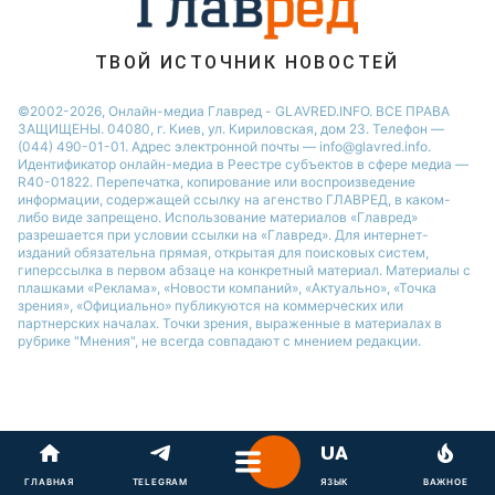
ТВОЙ ИСТОЧНИК НОВОСТЕЙ
©2002-2026, Онлайн-медиа Главред - GLAVRED.INFO. ВСЕ ПРАВА
ЗАЩИЩЕНЫ. 04080, г. Киев, ул. Кириловская, дом 23. Телефон —
(044) 490-01-01. Адрес электронной почты — info@glavred.info.
Идентификатор онлайн-медиа в Реестре cубъектов в сфере медиа —
R40-01822.
Перепечатка, копирование или воспроизведение
информации, содержащей ссылку на агенство ГЛАВРЕД, в каком-
либо виде запрещено. Использование материалов «Главред»
разрешается при условии ссылки на «Главред». Для интернет-
изданий обязательна прямая, открытая для поисковых систем,
гиперссылка в первом абзаце на конкретный материал. Материалы с
плашками «Реклама», «Новости компаний», «Актуально», «Точка
зрения», «Официально» публикуются на коммерческих или
партнерских началах. Точки зрения, выраженные в материалах в
рубрике "Мнения", не всегда совпадают с мнением редакции.
ГЛАВНАЯ
TELEGRAM
ЯЗЫК
ВАЖНОЕ