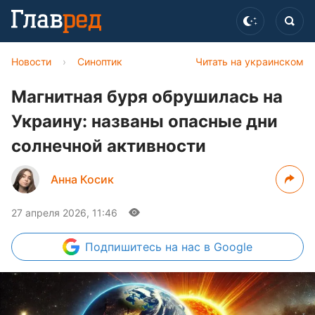
Новости
›
Синоптик
Читать на украинском
Магнитная буря обрушилась на
Украину: названы опасные дни
солнечной активности
Анна Косик
27 апреля 2026, 11:46
Подпишитесь
на нас в Google