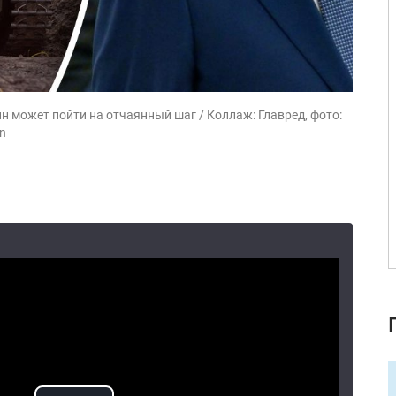
н может пойти на отчаянный шаг / Коллаж: Главред, фото:
in