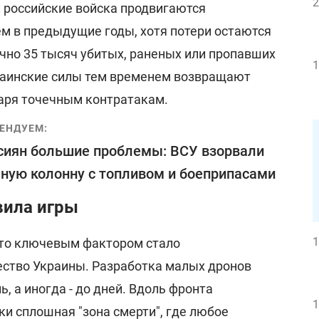
2
: российские войска продвигаются
ем в предыдущие годы, хотя потери остаются
чно 35 тысяч убитых, раненых или пропавших
1
раинские силы тем временем возвращают
аря точечным контратакам.
ЕНДУЕМ:
сиян большие проблемы: ВСУ взорвали
ную колонну с топливом и боеприпасами
вила игры
1
что ключевым фактором стало
ство Украины. Разработка малых дронов
ь, а иногда - до дней. Вдоль фронта
1
и сплошная "зона смерти", где любое