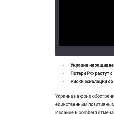
Украина наращивае
Потери РФ растут 
Риски эскалации со
Украина
на фоне обострени
единственным позитивным
Издание
Bloomberg
отмечае