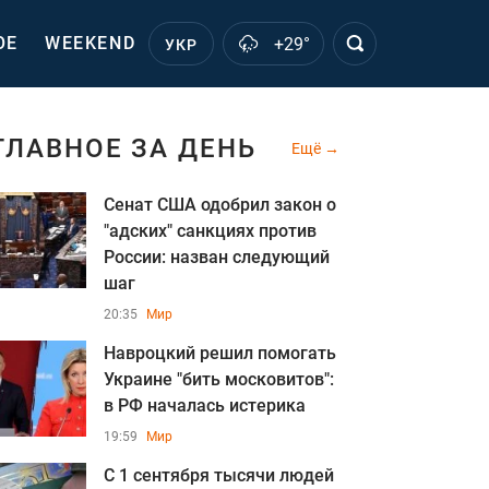
ОЕ
WEEKEND
+29°
УКР
ГЛАВНОЕ ЗА ДЕНЬ
Ещё
Сенат США одобрил закон о
"адских" санкциях против
России: назван следующий
шаг
20:35
Мир
Навроцкий решил помогать
Украине "бить московитов":
в РФ началась истерика
19:59
Мир
С 1 сентября тысячи людей