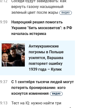
0:12
Соседи будут завидовать: как
вернуть газону насыщенный
зеленый цвет после жары
видео
9:59
Навроцкий решил помогать
Украине "бить московитов": в РФ
началась истерика
Антиукраинские
погромы в Польше
усилятся, Варшава
повторяет ошибку
1939 года – Кулик
9:37
С 1 сентября тысячи людей могут
потерять бронирование: кого
коснутся изменения
видео
9:13
Тест на IQ: нужно найти три