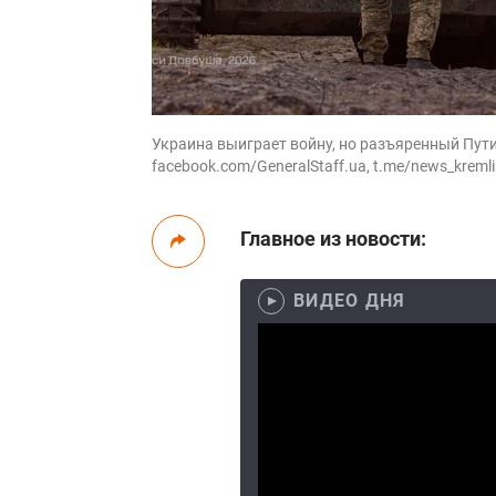
Украина выиграет войну, но разъяренный Пути
facebook.com/GeneralStaff.ua, t.me/news_kreml
Главное из новости:
ВИДЕО ДНЯ