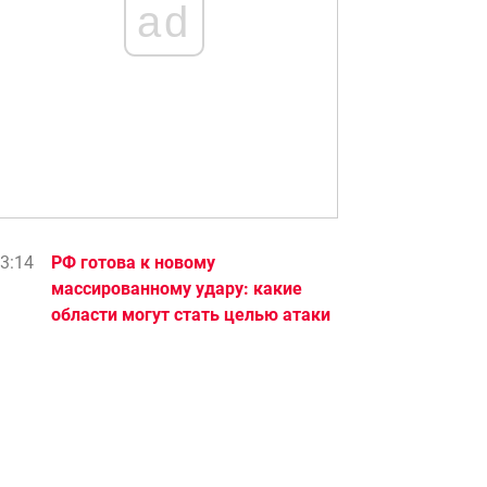
ad
3:14
РФ готова к новому
массированному удару: какие
области могут стать целью атаки
3:10
"Поможет закончить войну":
Зеленский отреагировал на
решение США относительно РФ
3:01
День больших перемен — какие
пять знаков зодиака станут