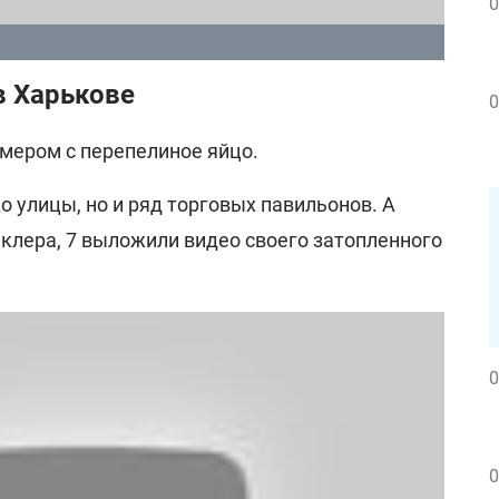
0
в Харькове
0
змером с перепелиное яйцо.
о улицы, но и ряд торговых павильонов. А
клера, 7 выложили видео своего затопленного
0
0