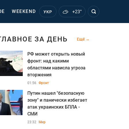
ОЕ
WEEKEND
+23°
УКР
ГЛАВНОЕ ЗА ДЕНЬ
Ещё
РФ может открыть новый
фронт: над какими
областями нависла угроза
вторжения
01:56
Фронт
Путин нашел "безопасную
зону" и панически избегает
атак украинских БПЛА -
СМИ
23:32
Мир