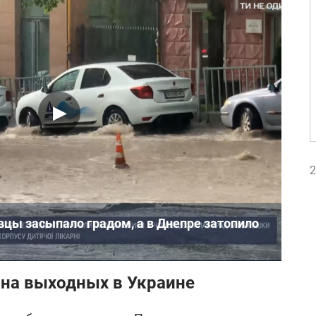
2
вцы засыпало градом, а в Днепре затопило
2
 на выходных в Украине
2