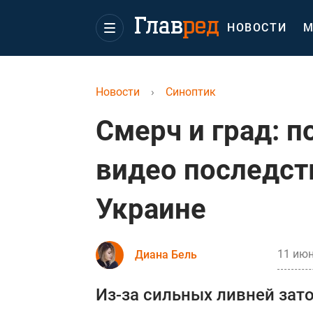
НОВОСТИ
М
Новости
›
Синоптик
Смерч и град: 
видео последст
Украине
11 июн
Диана Бель
Из-за сильных ливней зат