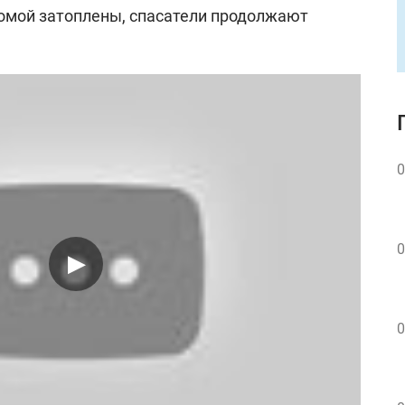
омой затоплены, спасатели продолжают
0
0
0