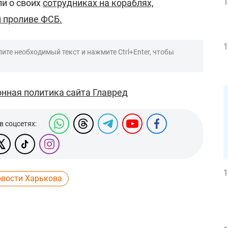
1
ли о своих
сотрудниках на кораблях,
 проливе ФСБ.
1
ите необходимый текст и нажмите Ctrl+Enter, чтобы
нная политика сайта Главред
в соцсетях:
1
овости Харькова