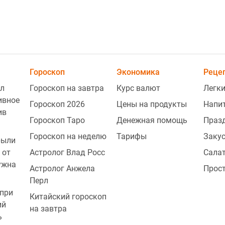
Гороскоп
Экономика
Реце
л
Гороскоп на завтра
Курс валют
Легки
ивное
1
Гороскоп 2026
Цены на продукты
Напи
ив
Гороскоп Таро
Денежная помощь
Праз
Гороскоп на неделю
Тарифы
Заку
рыли
1
 от
Астролог Влад Росс
Сала
ужна
Астролог Анжела
Прос
Перл
1
при
Китайский гороскоп
ий
на завтра
ь