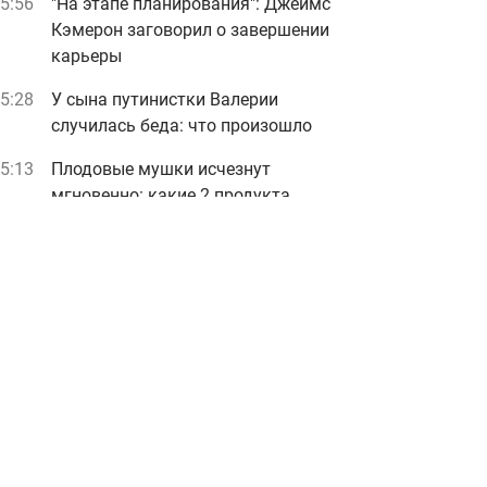
5:56
"На этапе планирования": Джеймс
Кэмерон заговорил о завершении
карьеры
5:28
У сына путинистки Валерии
случилась беда: что произошло
5:13
Плодовые мушки исчезнут
мгновенно: какие 2 продукта
нужно положить на кухне
Реклама
ad