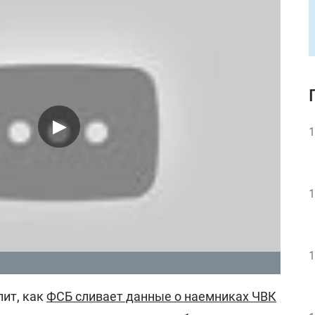
1
1
1
лит, как
ФСБ сливает данные о наемниках ЧВК