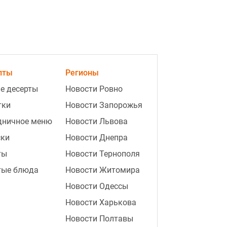
пты
Регионы
е десерты
Новости Ровно
4:55
Областной центр Украины
тки
Новости Запорожья
полностью остался без света: в
дничное меню
Новости Львова
ОВА назвали причину
ски
Новости Днепра
4:50
Отмена отсрочки от мобилизации
ты
Новости Тернополя
для многодетных родителей: что
тые блюда
Новости Житомира
говорят в Раде
Новости Одессы
4:22
Гороскоп Таро на завтра 7
Новости Харькова
августа: Тельцам - экономить,
Скорпионам - помощь
Новости Полтавы