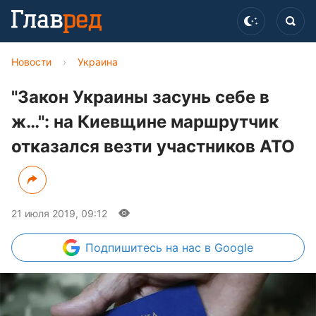
Новости
›
Украина
"Закон Украины засунь себе в
ж…": на Киевщине маршрутчик
отказался везти участников АТО
21 июля 2019, 09:12
Подпишитесь
на нас в Google