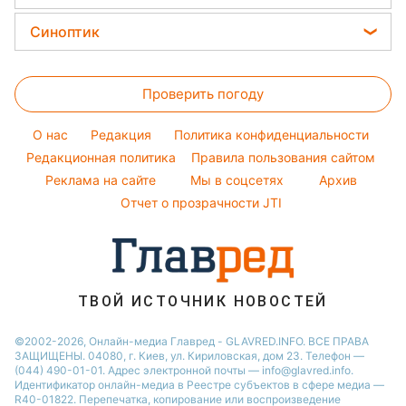
Комнатные растения
Алла Пугачева
Салаты
Новости Днепра
Головоломки
Все о сале
Синоптик
Максим Галкин
Простые блюда
Новости Тернополя
Тесты по картинке
Уборка
Настя Каменских
Прогноз погоды
Легкие десерты
Новости Житомира
Оптические иллюзии
Виталий Козловский
Проверить погоду
Магнитные бури
Напитки
Новости Одессы
Народные приметы
Потап
Погода на сегодня
Праздничное меню
Новости Харькова
O нас
Редакция
Политика конфиденциальности
Все о шоу-бизнесе
София Ротару
Погода на завтра
Редакционная политика
Правила пользования сайтом
Новости Полтавы
Реклама на сайте
Мы в соцсетях
Архив
Пылевая буря
Новости Сум
Отчет о прозрачности JTI
ТВОЙ ИСТОЧНИК НОВОСТЕЙ
©2002-2026, Онлайн-медиа Главред - GLAVRED.INFO. ВСЕ ПРАВА
ЗАЩИЩЕНЫ. 04080, г. Киев, ул. Кириловская, дом 23. Телефон —
(044) 490-01-01. Адрес электронной почты — info@glavred.info.
Идентификатор онлайн-медиа в Реестре cубъектов в сфере медиа —
R40-01822.
Перепечатка, копирование или воспроизведение