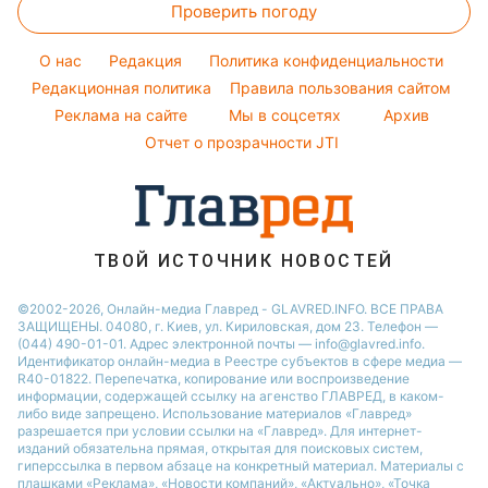
Проверить погоду
Тесты по картинке
Советы от Андре Тана
Настя Каменских
Новости Днепра
Оптические иллюзии
Женские стрижки
Виталий Козловский
O нас
Редакция
Политика конфиденциальности
Новости Сум
Народные приметы
Редакционная политика
Правила пользования сайтом
Потап
Новости Тернополя
Реклама на сайте
Мы в соцсетях
Архив
Все о шоу-бизнесе
София Ротару
Новости Черкассы
Отчет о прозрачности JTI
Новости Житомира
Новости Ровно
Новости Одессы
ТВОЙ ИСТОЧНИК НОВОСТЕЙ
Новости Запорожья
©2002-2026, Онлайн-медиа Главред - GLAVRED.INFO. ВСЕ ПРАВА
ЗАЩИЩЕНЫ. 04080, г. Киев, ул. Кириловская, дом 23. Телефон —
(044) 490-01-01. Адрес электронной почты — info@glavred.info.
Идентификатор онлайн-медиа в Реестре cубъектов в сфере медиа —
R40-01822.
Перепечатка, копирование или воспроизведение
информации, содержащей ссылку на агенство ГЛАВРЕД, в каком-
либо виде запрещено. Использование материалов «Главред»
разрешается при условии ссылки на «Главред». Для интернет-
изданий обязательна прямая, открытая для поисковых систем,
гиперссылка в первом абзаце на конкретный материал. Материалы с
плашками «Реклама», «Новости компаний», «Актуально», «Точка