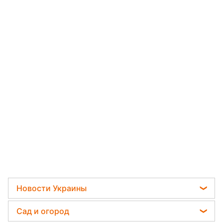
Новости Украины
Телеграм новости Украины
Сад и огород