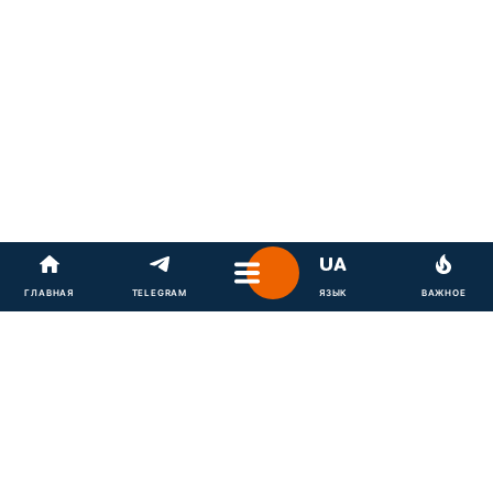
Военный эксперт, полковник запаса
Олег Жданов
ГЛАВНАЯ
TELEGRAM
ЯЗЫК
ВАЖНОЕ
считает, что активная фаза войны в Украине
продлится от одного до шести месяцев. А когда
украинские войска начнут контрнаступление, то ни
в коем случае нельзя останавливаться на линии 24
февраля.
"По срокам самой войны – к сожалению, я так
думаю, что это будет не один месяц. Это будет