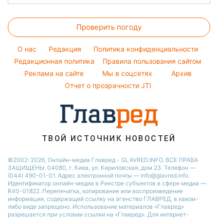
Новости Тернополя
Окрашивание волос
Пылевая буря
Ольга Сумская
Стирка
Народные приметы
Новости Черкассы
Красивый маникюр
Проверить погоду
Комнатные растения
Все о шоу-бизнесе
Новости Житомира
Модные ошибки
Все о сале
Новости Ровно
O нас
Редакция
Политика конфиденциальности
Новости моды
Уборка
Редакционная политика
Правила пользования сайтом
Новости Одессы
Советы от Андре Тана
Реклама на сайте
Мы в соцсетях
Архив
Авто
Новости Запорожья
Отчет о прозрачности JTI
ТВОЙ ИСТОЧНИК НОВОСТЕЙ
©2002-2026, Онлайн-медиа Главред - GLAVRED.INFO. ВСЕ ПРАВА
ЗАЩИЩЕНЫ. 04080, г. Киев, ул. Кириловская, дом 23. Телефон —
(044) 490-01-01. Адрес электронной почты — info@glavred.info.
Идентификатор онлайн-медиа в Реестре cубъектов в сфере медиа —
R40-01822.
Перепечатка, копирование или воспроизведение
информации, содержащей ссылку на агенство ГЛАВРЕД, в каком-
либо виде запрещено. Использование материалов «Главред»
разрешается при условии ссылки на «Главред». Для интернет-