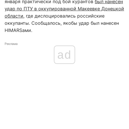
января практически под бой курантов
был нанесен
удар по ПТУ в оккупированной Макеевке Донецкой
области
, где дислоцировались российские
оккупанты. Сообщалось, якобы удар был нанесен
HIMARSами.
Реклама
ad