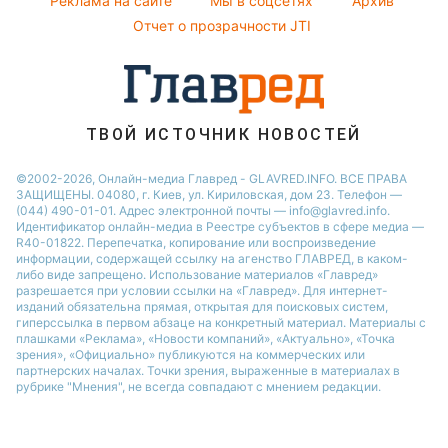
Реклама на сайте
Мы в соцсетях
Архив
Отчет о прозрачности JTI
ТВОЙ ИСТОЧНИК НОВОСТЕЙ
©2002-2026, Онлайн-медиа Главред - GLAVRED.INFO. ВСЕ ПРАВА
ЗАЩИЩЕНЫ. 04080, г. Киев, ул. Кириловская, дом 23. Телефон —
(044) 490-01-01. Адрес электронной почты — info@glavred.info.
Идентификатор онлайн-медиа в Реестре cубъектов в сфере медиа —
R40-01822.
Перепечатка, копирование или воспроизведение
информации, содержащей ссылку на агенство ГЛАВРЕД, в каком-
либо виде запрещено. Использование материалов «Главред»
разрешается при условии ссылки на «Главред». Для интернет-
изданий обязательна прямая, открытая для поисковых систем,
гиперссылка в первом абзаце на конкретный материал. Материалы с
плашками «Реклама», «Новости компаний», «Актуально», «Точка
зрения», «Официально» публикуются на коммерческих или
партнерских началах. Точки зрения, выраженные в материалах в
рубрике "Мнения", не всегда совпадают с мнением редакции.