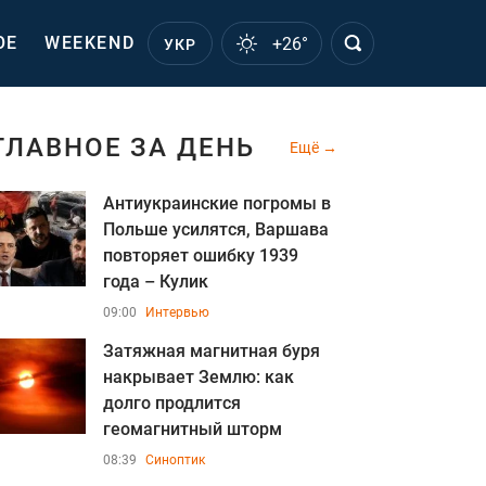
ОЕ
WEEKEND
+26°
УКР
ГЛАВНОЕ ЗА ДЕНЬ
Ещё
Антиукраинские погромы в
Польше усилятся, Варшава
повторяет ошибку 1939
года – Кулик
09:00
Интервью
Затяжная магнитная буря
накрывает Землю: как
долго продлится
геомагнитный шторм
08:39
Синоптик