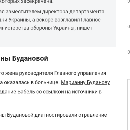
которых засекречена.
0
тал заместителем директора департамента
и Украины, а вскоре возглавил Главное
0
инистерства обороны Украины, пишет
0
нны Будановой
то жена руководителя Главного управления
а оказалась в больнице.
Марианну Буданову
издание Бабель со ссылкой на источники в
ны Будановой диагностировали отравление