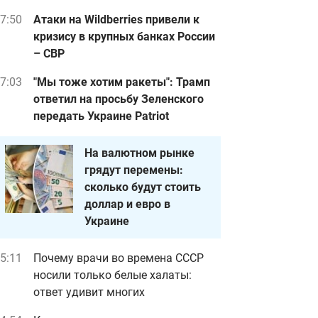
7:50
Атаки на Wildberries привели к
кризису в крупных банках России
– СВР
7:03
"Мы тоже хотим ракеты": Трамп
ответил на просьбу Зеленского
передать Украине Patriot
На валютном рынке
грядут перемены:
сколько будут стоить
доллар и евро в
Украине
5:11
Почему врачи во времена СССР
носили только белые халаты:
ответ удивит многих