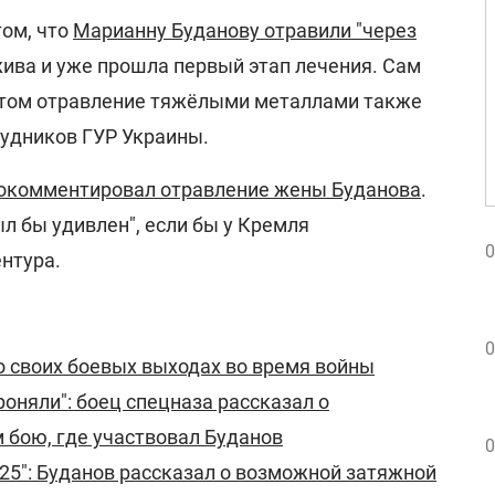
том, что
Марианну Буданову отравили "через
жива и уже прошла первый этап лечения. Сам
 этом отравление тяжёлыми металлами также
рудников ГУР Украины.
рокомментировал отравление жены Буданова
.
ыл бы удивлен", если бы у Кремля
0
нтура.
0
о своих боевых выходах во время войны
роняли": боец спецназа рассказал о
 бою, где участвовал Буданов
0
025": Буданов рассказал о возможной затяжной