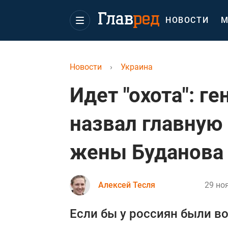
НОВОСТИ
М
Новости
›
Украина
Идет "охота": г
назвал главную
жены Буданова
Алексей Тесля
29 но
Если бы у россиян были в