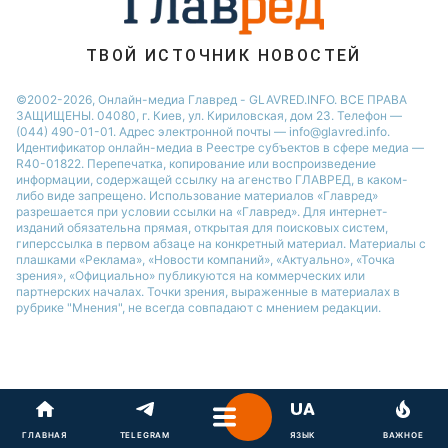
ТВОЙ ИСТОЧНИК НОВОСТЕЙ
©2002-2026, Онлайн-медиа Главред - GLAVRED.INFO. ВСЕ ПРАВА
ЗАЩИЩЕНЫ. 04080, г. Киев, ул. Кириловская, дом 23. Телефон —
(044) 490-01-01. Адрес электронной почты — info@glavred.info.
Идентификатор онлайн-медиа в Реестре cубъектов в сфере медиа —
R40-01822.
Перепечатка, копирование или воспроизведение
информации, содержащей ссылку на агенство ГЛАВРЕД, в каком-
либо виде запрещено. Использование материалов «Главред»
разрешается при условии ссылки на «Главред». Для интернет-
изданий обязательна прямая, открытая для поисковых систем,
гиперссылка в первом абзаце на конкретный материал. Материалы с
плашками «Реклама», «Новости компаний», «Актуально», «Точка
зрения», «Официально» публикуются на коммерческих или
партнерских началах. Точки зрения, выраженные в материалах в
рубрике "Мнения", не всегда совпадают с мнением редакции.
ГЛАВНАЯ
TELEGRAM
ЯЗЫК
ВАЖНОЕ