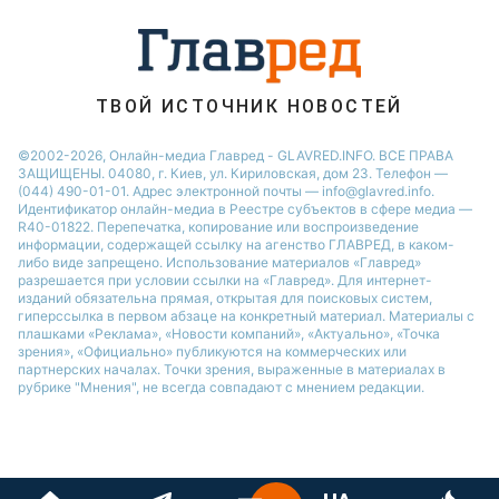
Ани Лорак
Кейт Миддлтон
Алла Пугачева
ТВОЙ ИСТОЧНИК НОВОСТЕЙ
©2002-2026, Онлайн-медиа Главред - GLAVRED.INFO. ВСЕ ПРАВА
ЗАЩИЩЕНЫ. 04080, г. Киев, ул. Кириловская, дом 23. Телефон —
(044) 490-01-01. Адрес электронной почты — info@glavred.info.
Идентификатор онлайн-медиа в Реестре cубъектов в сфере медиа —
R40-01822.
Перепечатка, копирование или воспроизведение
информации, содержащей ссылку на агенство ГЛАВРЕД, в каком-
либо виде запрещено. Использование материалов «Главред»
разрешается при условии ссылки на «Главред». Для интернет-
изданий обязательна прямая, открытая для поисковых систем,
гиперссылка в первом абзаце на конкретный материал. Материалы с
плашками «Реклама», «Новости компаний», «Актуально», «Точка
зрения», «Официально» публикуются на коммерческих или
партнерских началах. Точки зрения, выраженные в материалах в
рубрике "Мнения", не всегда совпадают с мнением редакции.