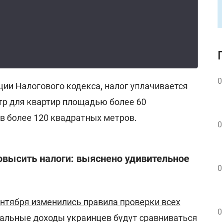
0
ии Налогового кодекса, налог уплачивается
р для квартир площадью более 60
в более 120 квадратных метров.
0
овысить налоги: выяснено удивительное
0
сентября изменились правила проверки всех
0
гальные доходы украинцев будут сравниваться