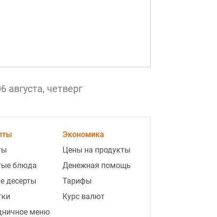
06 августа, четверг
3:26
"Я не готов": муж путинистки
Валерии открестился от ее сына-
неудачника
пты
Экономика
3:03
Опытные туристы всегда кладут в
ты
Цены на продукты
чемодан шапочку для душа: вот
тые блюда
Денежная помощь
для чего она нужна
е десерты
Тарифы
2:53
"Было всего 26": умерла
тки
Курс валют
популярная блогер, которая
дничное меню
вдохновляла миллионы