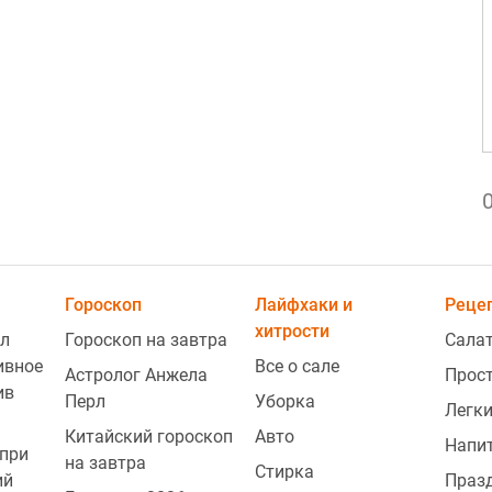
2
Гороскоп
Лайфхаки и
Реце
хитрости
2
л
Гороскоп на завтра
Сала
ивное
Все о сале
Астролог Анжела
Прос
ив
Перл
Уборка
Легки
2
Китайский гороскоп
Авто
Напи
при
на завтра
Стирка
ий
Праз