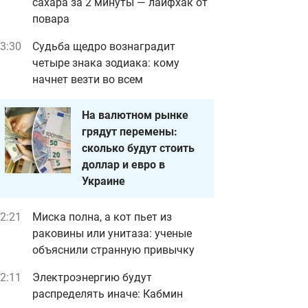
сахара за 2 минуты — лайфхак от
повара
3:30
Судьба щедро вознаградит
четыре знака зодиака: кому
начнет везти во всем
На валютном рынке
грядут перемены:
сколько будут стоить
доллар и евро в
Украине
2:21
Миска полна, а кот пьет из
раковины или унитаза: ученые
объяснили странную привычку
2:11
Электроэнергию будут
распределять иначе: Кабмин