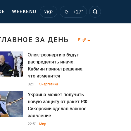
ОЕ
WEEKEND
+27°
УКР
ГЛАВНОЕ ЗА ДЕНЬ
Ещё
Электроэнергию будут
распределять иначе:
Кабмин принял решение,
что изменится
02:11
Энергетика
Украина может получить
новую защиту от ракет РФ:
Сикорский сделал важное
заявление
22:51
Мир