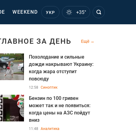
ОЕ
WEEKEND
+35°
УКР
ГЛАВНОЕ ЗА ДЕНЬ
Ещё
Похолодание и сильные
дожди накрывают Украину:
когда жара отступит
повсюду
12:58
Синоптик
Бензин по 100 гривен
может так и не появиться:
когда цены на АЗС пойдут
вниз
11:48
Аналитика