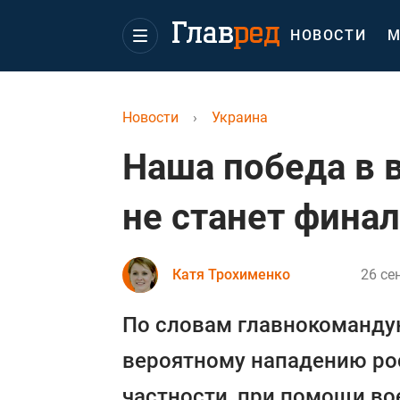
НОВОСТИ
М
Новости
›
Украина
Наша победа в 
не станет фина
Катя Трохименко
26 се
По словам главнокомандую
вероятному нападению рос
частности, при помощи во