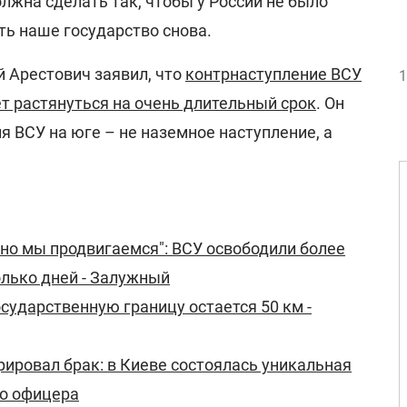
олжна сделать так, чтобы у России не было
ть наше государство снова.
й Арестович заявил, что
контрнаступление ВСУ
1
т растянуться на очень длительный срок
. Он
ля ВСУ на юге – не наземное наступление, а
 но мы продвигаемся": ВСУ освободили более
олько дней - Залужный
осударственную границу остается 50 км -
ировал брак: в Киеве состоялась уникальная
го офицера