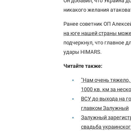
Он добавил, что Украина д
никакого желания атакова
Ранее советник ОП Алексе
на юге нашей страны може
подчеркнул, что главное д
удары HIMARS.
Читайте также:
"Нам очень тяжело,
1000 кв. км за неск
ВСУ до выхода на г
главком Залужный
Залужный зарегистр
свадьба украинско