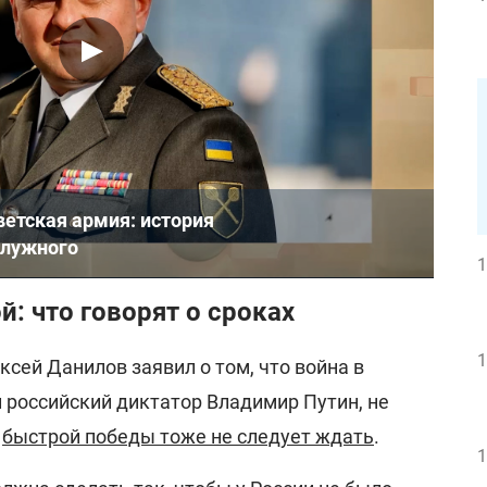
оветская армия: история
алужного
1
й: что говорят о сроках
1
сей Данилов заявил о том, что война в
 российский диктатор Владимир Путин, не
и
быстрой победы тоже не следует ждать
.
1