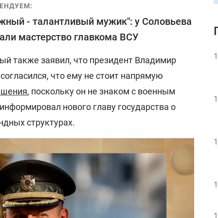
ЕНДУЕМ:
жный - талантливый мужик": у Соловьева
али мастерство главкома ВСУ
1
ный также заявил, что президент Владимир
 согласился, что ему не стоит напрямую
ешения
, поскольку он не знаком с военным
1
информировал нового главу государства о
ндных структурах.
1
1
1