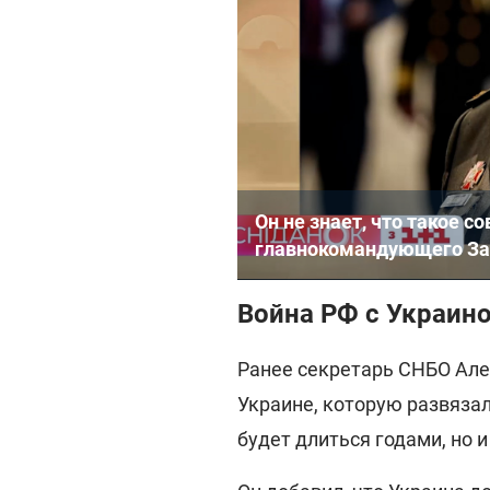
Он не знает, что такое с
главнокомандующего З
Война РФ с Украино
Ранее секретарь СНБО Алек
Украине, которую развязал
будет длиться годами, но 