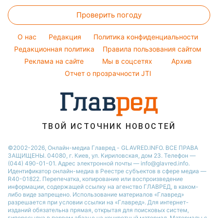
Потап
Головоломки
Модные ошибки
Новости Львова
Проверить погоду
Тесты по картинке
Новости моды
Новости Сум
Оптические иллюзии
Советы от Андре Тана
O нас
Редакция
Политика конфиденциальности
Новости Днепра
Народные приметы
Редакционная политика
Правила пользования сайтом
Новости Черкассы
Реклама на сайте
Мы в соцсетях
Архив
Все о шоу-бизнесе
Новости Тернополя
Отчет о прозрачности JTI
Новости Ровно
Новости Житомира
Новости Запорожья
ТВОЙ ИСТОЧНИК НОВОСТЕЙ
Новости Одессы
©2002-2026, Онлайн-медиа Главред - GLAVRED.INFO. ВСЕ ПРАВА
ЗАЩИЩЕНЫ. 04080, г. Киев, ул. Кириловская, дом 23. Телефон —
(044) 490-01-01. Адрес электронной почты — info@glavred.info.
Идентификатор онлайн-медиа в Реестре cубъектов в сфере медиа —
R40-01822.
Перепечатка, копирование или воспроизведение
информации, содержащей ссылку на агенство ГЛАВРЕД, в каком-
либо виде запрещено. Использование материалов «Главред»
разрешается при условии ссылки на «Главред». Для интернет-
изданий обязательна прямая, открытая для поисковых систем,
гиперссылка в первом абзаце на конкретный материал. Материалы с