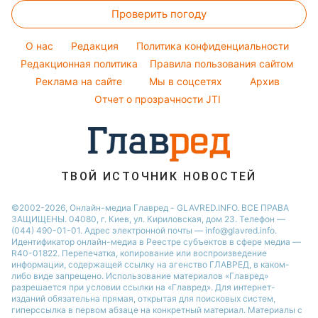
Погода на сегодня
Праздничное меню
Виталий Козловский
Проверить погоду
Тесты по картинке
Новости Днепра
Погода на завтра
Потап
Оптические иллюзии
Новости Черкассы
O нас
Редакция
Политика конфиденциальности
Пылевая буря
София Ротару
Народные приметы
Редакционная политика
Новости Тернополя
Правила пользования сайтом
Реклама на сайте
Мы в соцсетях
Архив
Все о шоу-бизнесе
Новости Ровно
Отчет о прозрачности JTI
Новости Житомира
Новости Запорожья
Новости Одессы
ТВОЙ ИСТОЧНИК НОВОСТЕЙ
©2002-2026, Онлайн-медиа Главред - GLAVRED.INFO. ВСЕ ПРАВА
ЗАЩИЩЕНЫ. 04080, г. Киев, ул. Кириловская, дом 23. Телефон —
(044) 490-01-01. Адрес электронной почты — info@glavred.info.
Идентификатор онлайн-медиа в Реестре cубъектов в сфере медиа —
R40-01822.
Перепечатка, копирование или воспроизведение
информации, содержащей ссылку на агенство ГЛАВРЕД, в каком-
либо виде запрещено. Использование материалов «Главред»
разрешается при условии ссылки на «Главред». Для интернет-
изданий обязательна прямая, открытая для поисковых систем,
гиперссылка в первом абзаце на конкретный материал. Материалы с