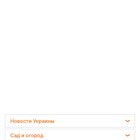
Новости Украины
Пенсии в Украине
Сад и огород