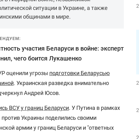
2
олитической ситуации в Украине, а также
аинскими общинами в мире.
ЕНДУЕМ:
тность участия Беларуси в войне: эксперт
нил, чего боится Лукашенко
ГУР оценили угрозы
подготовки Беларусью
аиной
. Украинская разведка внимательно
2
дчеркнул Андрей Юсов.
сь ВСУ у границ Беларуси
. У Путина в рамках
2
 против Украины поделились своими
ской армии у границ Беларуси и "ответных
2