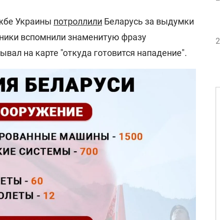
ужбе Украины
потроллили
Беларусь за выдумки
чники вспомнили знаменитую фразу
2
вал на карте "откуда готовится нападение".