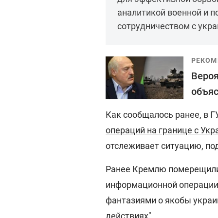
аналитикой военной и п
сотрудничеством с укр
РЕКОМ
Вероя
объяс
Как сообщалось ранее, в 
операций на границе с Укр
отслеживает ситуацию, по
Ранее Кремлю
померещили
информационной операции
фантазиями о якобы украин
действиях".