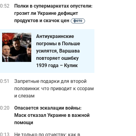
0:52
Полки в супермаркетах опустели:
грозит ли Украине дефицит
продуктов и скачок цен
фото
Антиукраинские
погромы в Польше
усилятся, Варшава
повторяет ошибку
1939 года – Кулик
0:51
Запретные подарки для второй
половинки: что приводит к ссорам
и слезам
0:20
Опасается эскалации войны:
Маск отказал Украине в важной
помощи
0:13
Не только по отчеству: как в