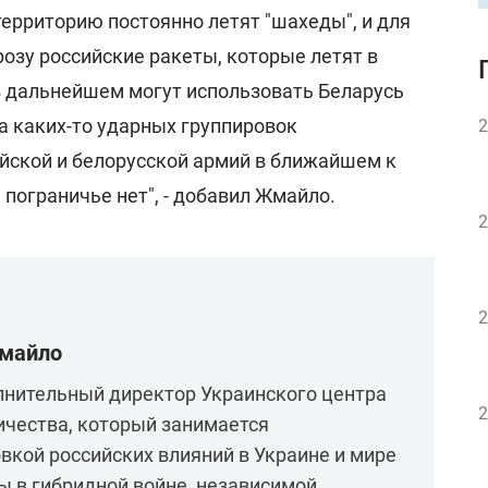
территорию постоянно летят "шахеды", и для
озу российские ракеты, которые летят в
 в дальнейшем могут использовать Беларусь
а каких-то ударных группировок
2
йской и белорусской армий в ближайшем к
пограничье нет", - добавил Жмайло.
2
2
Жмайло
лнительный директор Украинского центра
2
ичества, который занимается
вкой российских влияний в Украине и мире
 в гибридной войне, независимой