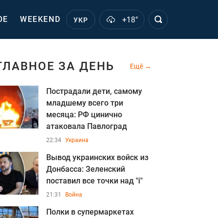
ОЕ
WEEKEND
+18°
УКР
ГЛАВНОЕ ЗА ДЕНЬ
Ещё
Пострадали дети, самому
младшему всего три
месяца: РФ цинично
атаковала Павлоград
22:34
Украина
Вывод украинских войск из
Донбасса: Зеленский
поставил все точки над "i"
21:31
Война
Полки в супермаркетах