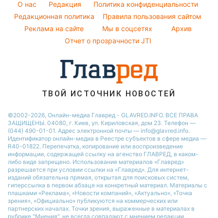
O нас
Редакция
Политика конфиденциальности
Напитки
Погода на завтра
Редакционная политика
Правила пользования сайтом
Праздничное меню
Реклама на сайте
Мы в соцсетях
Архив
Пылевая буря
Отчет о прозрачности JTI
ТВОЙ ИСТОЧНИК НОВОСТЕЙ
©2002-2026, Онлайн-медиа Главред - GLAVRED.INFO. ВСЕ ПРАВА
ЗАЩИЩЕНЫ. 04080, г. Киев, ул. Кириловская, дом 23. Телефон —
(044) 490-01-01. Адрес электронной почты — info@glavred.info.
Идентификатор онлайн-медиа в Реестре cубъектов в сфере медиа —
R40-01822.
Перепечатка, копирование или воспроизведение
информации, содержащей ссылку на агенство ГЛАВРЕД, в каком-
либо виде запрещено. Использование материалов «Главред»
разрешается при условии ссылки на «Главред». Для интернет-
изданий обязательна прямая, открытая для поисковых систем,
гиперссылка в первом абзаце на конкретный материал. Материалы с
плашками «Реклама», «Новости компаний», «Актуально», «Точка
зрения», «Официально» публикуются на коммерческих или
партнерских началах. Точки зрения, выраженные в материалах в
рубрике "Мнения", не всегда совпадают с мнением редакции.