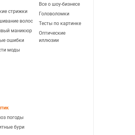
Все о шоу-бизнесе
кие стрижки
Головоломки
шивание волос
Тесты по картинке
ивый маникюр
Оптические
2:36
Жизнь резко изменится к
ые ошибки
иллюзии
лучшему: какие знаки зодиака
сти моды
почувствуют прилив счастья
1:43
После резонанса вокруг НАТО
Залужный расставил все точки
над "i": что он сказал
0:49
Женщина начала убираться по
правилу 80/20: результат говорит
сам за себя
птик
оз погоды
05 августа, среда
итные бури
3:55
Лед в морозилке растает в