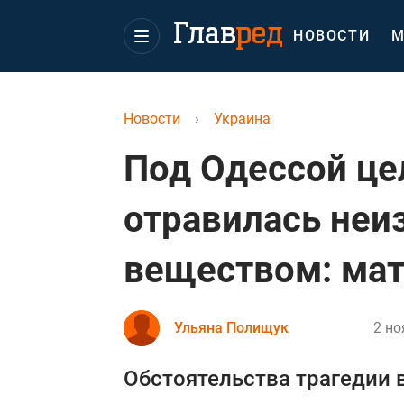
НОВОСТИ
М
Новости
›
Украина
Под Одессой це
отравилась не
веществом: мат
Ульяна Полищук
2 но
Обстоятельства трагедии