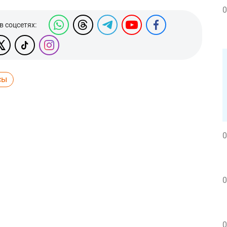
0
в соцсетях:
сы
0
0
0