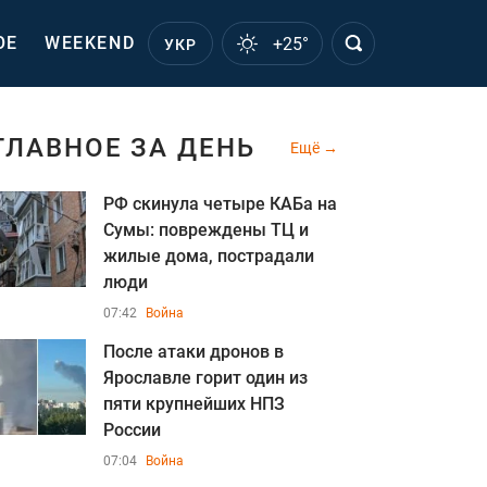
ОЕ
WEEKEND
+25°
УКР
ГЛАВНОЕ ЗА ДЕНЬ
Ещё
РФ скинула четыре КАБа на
Сумы: повреждены ТЦ и
жилые дома, пострадали
люди
07:42
Война
После атаки дронов в
Ярославле горит один из
пяти крупнейших НПЗ
России
07:04
Война