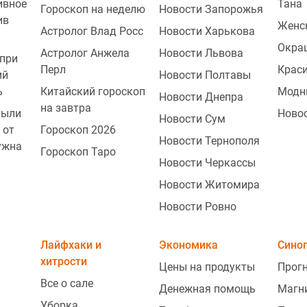
ивное
Тана
Гороскоп на неделю
Новости Запорожья
ив
Женс
Астролог Влад Росс
Новости Харькова
Окра
Астролог Анжела
Новости Львова
при
Перл
Крас
ий
Новости Полтавы
0
ь
Китайский гороскоп
Модн
Новости Днепра
на завтра
рыли
Ново
Новости Сум
 от
Гороскоп 2026
Новости Тернополя
ужна
0
Гороскоп Таро
Новости Черкассы
Новости Житомира
Новости Ровно
0
Лайфхаки и
Экономика
Сино
хитрости
Цены на продукты
Прогн
Все о сале
Денежная помощь
Магн
2
Уборка