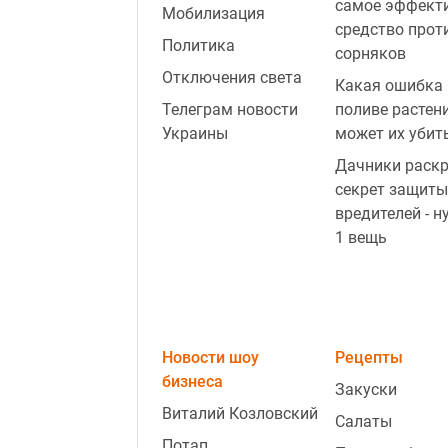
самое эффект
Мобилизация
средство прот
Политика
сорняков
Отключения света
Какая ошибка 
Телеграм новости
поливе растен
Украины
может их убит
Дачники раск
секрет защиты
вредителей - н
1 вещь
Новости шоу
Рецепты
бизнеса
Закуски
Виталий Козловский
Салаты
Потап