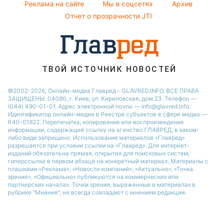
Реклама на сайте
Мы в соцсетях
Архив
Все о шоу-бизнесе
Новости Тернополя
Отчет о прозрачности JTI
Новости Ровно
Новости Житомира
Новости Запорожья
ТВОЙ ИСТОЧНИК НОВОСТЕЙ
Новости Одессы
©2002-2026, Онлайн-медиа Главред - GLAVRED.INFO. ВСЕ ПРАВА
ЗАЩИЩЕНЫ. 04080, г. Киев, ул. Кириловская, дом 23. Телефон —
(044) 490-01-01. Адрес электронной почты — info@glavred.info.
Идентификатор онлайн-медиа в Реестре cубъектов в сфере медиа —
R40-01822.
Перепечатка, копирование или воспроизведение
информации, содержащей ссылку на агенство ГЛАВРЕД, в каком-
либо виде запрещено. Использование материалов «Главред»
разрешается при условии ссылки на «Главред». Для интернет-
изданий обязательна прямая, открытая для поисковых систем,
гиперссылка в первом абзаце на конкретный материал. Материалы с
плашками «Реклама», «Новости компаний», «Актуально», «Точка
зрения», «Официально» публикуются на коммерческих или
партнерских началах. Точки зрения, выраженные в материалах в
рубрике "Мнения", не всегда совпадают с мнением редакции.