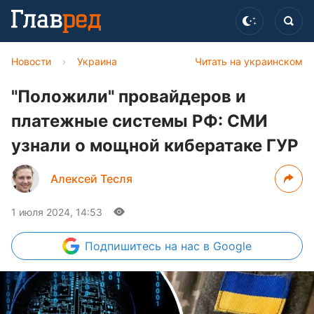
Новости
›
Украина
Читать на украинском
"Положили" провайдеров и
платежные системы РФ: СМИ
узнали о мощной кибератаке ГУР
Алексей Тесля
1 июля 2024, 14:53
Подпишитесь
на нас в Google